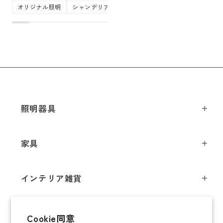
オリジナル照明
シャンデリア
トム・ディクソン
ドムス
ネ
照明器具
ペンダントライト
家具
シーリングライト
スツール
フロアライト
インテリア雑貨
チェア
テーブルライト
インテリア照明
テーブル
シャンデリア
即納商品
Cookie同意
オブジェ
ソファ / ベンチ
ブラケットライト