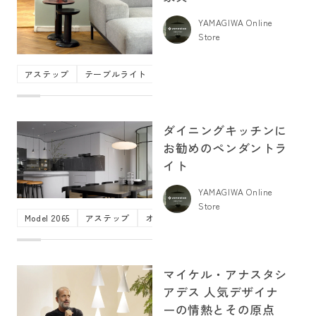
YAMAGIWA Online
Store
アステップ
テーブルライト
フロアライト
フロス
ポータブ
ダイニングキッチンに
お勧めのペンダントラ
イト
YAMAGIWA Online
Store
Model 2065
アステップ
オリジナル照明
キッチン
シリンダ
マイケル・アナスタシ
アデス 人気デザイナ
ーの情熱とその原点