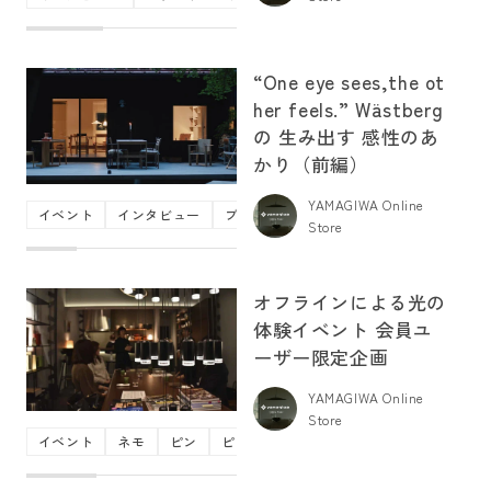
“One eye sees,the ot
her feels.” Wästberg
の 生み出す 感性のあ
かり（前編）
YAMAGIWA Online
イベント
インタビュー
ブランドコンテンツ
ヴァストベリ
Store
オフラインによる光の
体験イベント 会員ユ
ーザー限定企画
YAMAGIWA Online
Store
イベント
ネモ
ピン
ピヴォタン・ア・ポジー
ワイヤフロー