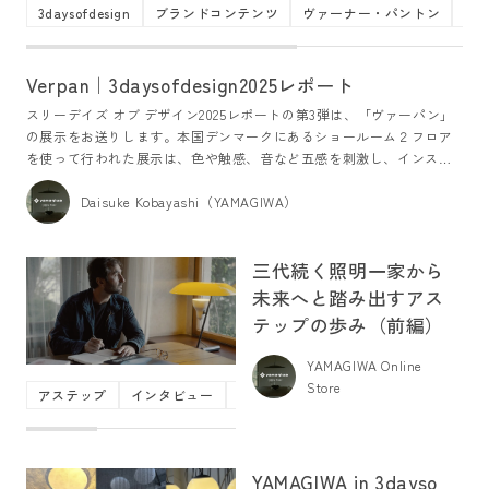
3daysofdesign
ブランドコンテンツ
ヴァーナー・パントン
ヴ
Verpan｜3daysofdesign2025レポート
スリーデイズ オブ デザイン2025レポートの第3弾は、「ヴァーパン」
の展示をお送りします。本国デンマークにあるショールーム２フロア
を使って行われた展示は、色や触感、音など五感を刺激し、インスピ
レーションを喚起する旅として設計されていました。
Daisuke Kobayashi（YAMAGIWA）
三代続く照明一家から
未来へと踏み出すアス
テップの歩み（前編）
YAMAGIWA Online
Store
アステップ
インタビュー
ブランドコンテンツ
ペンダントライ
YAMAGIWA in 3dayso