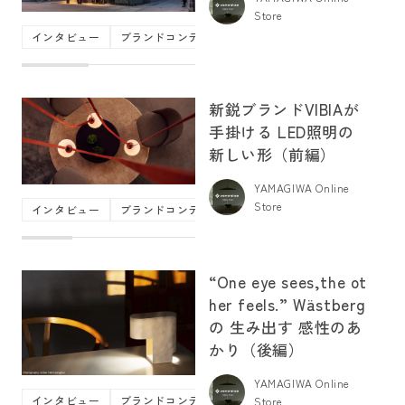
Store
インタビュー
ブランドコンテンツ
ヴィビア
商品紹介
照明
新鋭ブランドVIBIAが
手掛ける LED照明の
新しい形（前編）
YAMAGIWA Online
Store
インタビュー
ブランドコンテンツ
ヴィビア
商品紹介
岩崎
“One eye sees,the ot
her feels.” Wästberg
の 生み出す 感性のあ
かり（後編）
YAMAGIWA Online
インタビュー
ブランドコンテンツ
ヴァストベリ
北欧
商品
Store