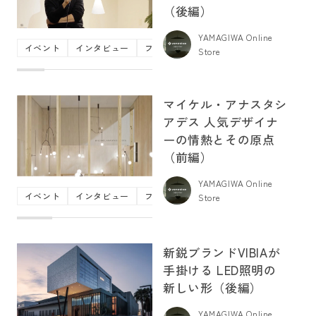
（後編）
YAMAGIWA Online
イベント
インタビュー
フロス
ブランドコンテンツ
ペンダ
Store
マイケル・アナスタシ
アデス 人気デザイナ
ーの情熱とその原点
（前編）
YAMAGIWA Online
イベント
インタビュー
フロス
ブランドコンテンツ
マイケ
Store
新鋭ブランドVIBIAが
手掛ける LED照明の
新しい形（後編）
YAMAGIWA Online