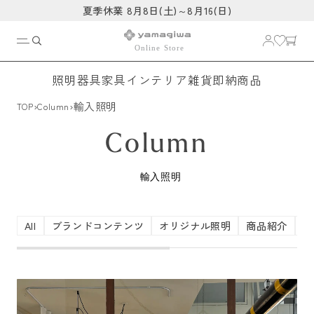
コンテ
夏季休業 8月8日(土)～8月16(日)
ンツに
進む
照明器具
家具
インテリア雑貨
即納商品
›
›
輸入照明
TOP
Column
Column
輸入照明
All
ブランドコンテンツ
オリジナル照明
商品紹介
照