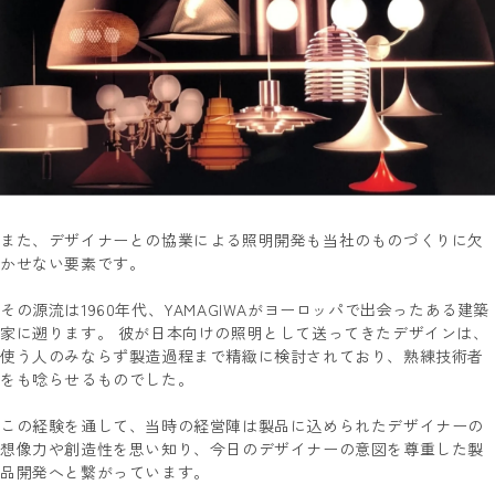
また、デザイナーとの協業による照明開発も当社のものづくりに欠
かせない要素です。
その源流は1960年代、YAMAGIWAがヨーロッパで出会ったある建築
家に遡ります。 彼が日本向けの照明として送ってきたデザインは、
使う人のみならず製造過程まで精緻に検討されており、熟練技術者
をも唸らせるものでした。
この経験を通して、当時の経営陣は製品に込められたデザイナーの
想像力や創造性を思い知り、今日のデザイナーの意図を尊重した製
品開発へと繋がっています。