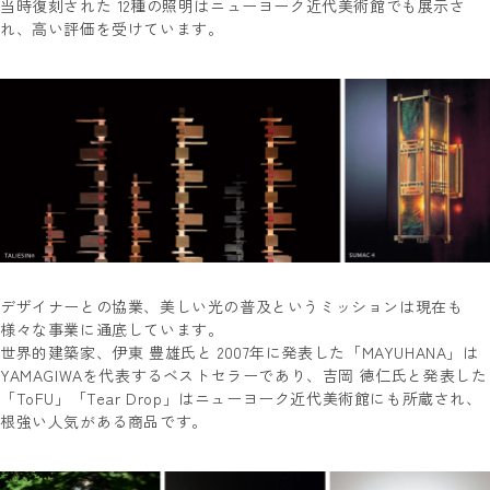
当時復刻された 12種の照明はニューヨーク近代美術館でも展示さ
れ、高い評価を受けています。
デザイナーとの協業、美しい光の普及というミッションは現在も
様々な事業に通底しています。
世界的建築家、伊東 豊雄氏と 2007年に発表した「MAYUHANA」は
YAMAGIWAを代表するベストセラーであり、吉岡 徳仁氏と発表した
「ToFU」「Tear Drop」はニューヨーク近代美術館にも所蔵され、
根強い人気がある商品です。