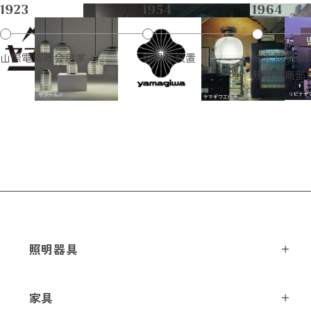
山際電気商会創業
照明部設置
輸入照明事
照明外商部
照明器具
ペンダントライト
家具
シーリングライト