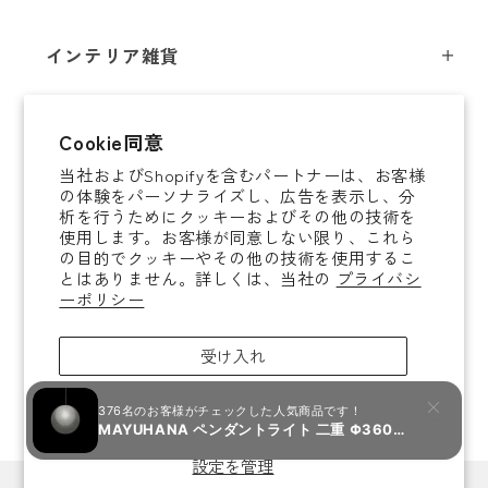
スツール
フロアライト
インテリア雑貨
チェア
テーブルライト
インテリア照明
テーブル
シャンデリア
即納商品
Cookie同意
オブジェ
ソファ / ベンチ
ブラケットライト
当社およびShopifyを含むパートナーは、お客様
即納商品
掛時計
デスク
タスクライト
の体験をパーソナライズし、広告を表示し、分
ご案内
析を行うためにクッキーおよびその他の技術を
置時計
ミラー
ポータブルライト
使用します。お客様が同意しない限り、これら
法人取引のご案内
の目的でクッキーやその他の技術を使用するこ
腕時計
収納家具
和風照明
とはありません。詳しくは、当社の
プライバシ
ショッピングガイド
About YAMAGIWA
花器
ーポリシー
コートハンガー
その他照明 / パーツ
お知らせ
テーブルウェア
傘立て
電球
受け入れ
ご利用ガイド
ホームアクセサリー
その他家具
照明ガイド
拒否
ラグ / ブランケット
よくあるご質問
キャンドル / アロマグッズ
設定を管理