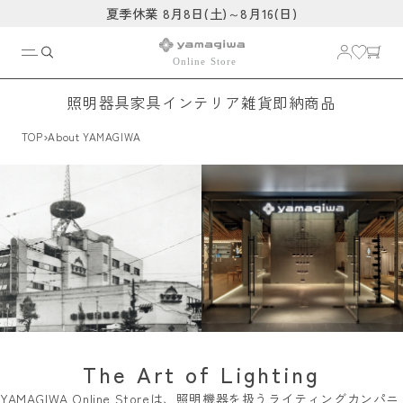
コンテ
夏季休業 8月8日(土)～8月16(日)
ンツに
進む
照明器具
家具
インテリア雑貨
即納商品
›
TOP
About YAMAGIWA
The Art of Lighting
YAMAGIWA Online Storeは、照明機器を扱うライティングカンパニ