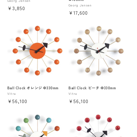
販
Georg Jensen
販
Georg Jensen
通
¥3,850
売
通
¥17,600
売
元:
常
元:
常
価
価
格
格
Ball Clock オレンジ Φ330mm
Ball Clock ビーチ Φ330mm
販
Vitra
販
Vitra
通
¥56,100
通
¥56,100
売
売
元:
元:
常
常
価
価
格
格