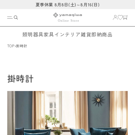
コンテ
夏季休業 8月8日(土)～8月16(日)
ンツに
進む
照明器具
家具
インテリア雑貨
即納商品
›
TOP
掛時計
掛時計