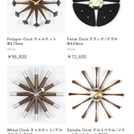
Polygon Clock ウォルナット
Petal Clock ブラック/ブラス
Φ470mm
Φ448mm
販
Vitra
販
Vitra
通
¥96,800
通
¥72,600
売
売
元:
元:
常
常
価
価
格
格
Wheel Clock ウォルナット/アル
Spindle Clock アルミニウム/ソリ