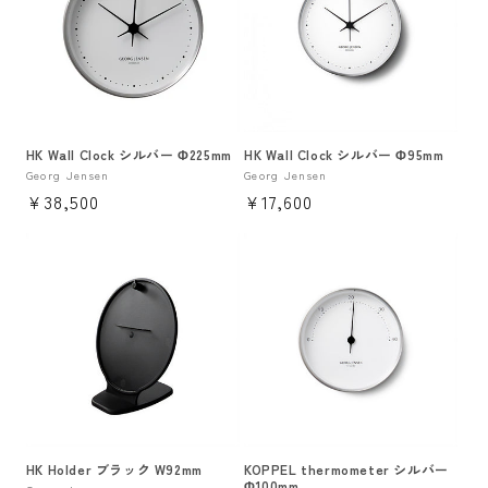
HK Wall Clock シルバー Φ225mm
HK Wall Clock シルバー Φ95mm
販
Georg Jensen
販
Georg Jensen
通
¥38,500
通
¥17,600
売
売
元:
元:
常
常
価
価
格
格
HK Holder ブラック W92mm
KOPPEL thermometer シルバー
Φ100mm