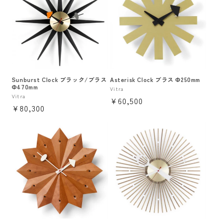
Sunburst Clock ブラック/ブラス
Asterisk Clock ブラス Φ250mm
Φ470mm
販
Vitra
販
Vitra
通
¥60,500
売
通
¥80,300
売
元:
常
元:
常
価
価
格
格