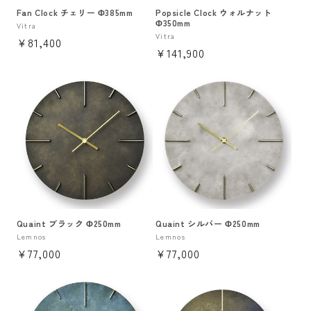
Fan Clock チェリー Φ385mm
Popsicle Clock ウォルナット
Φ350mm
販
Vitra
販
Vitra
通
¥81,400
売
通
¥141,900
売
元:
常
元:
常
価
価
格
格
Quaint ブラック Φ250mm
Quaint シルバー Φ250mm
販
Lemnos
販
Lemnos
通
¥77,000
通
¥77,000
売
売
元:
元:
常
常
価
価
格
格