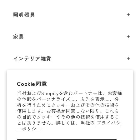
照明器具
ペンダントライト
家具
シーリングライト
スツール
フロアライト
インテリア雑貨
チェア
テーブルライト
インテリア照明
テーブル
シャンデリア
即納商品
Cookie同意
オブジェ
ソファ / ベンチ
ブラケットライト
当社およびShopifyを含むパートナーは、お客様
即納商品
掛時計
デスク
タスクライト
の体験をパーソナライズし、広告を表示し、分
ご案内
析を行うためにクッキーおよびその他の技術を
置時計
ミラー
ポータブルライト
使用します。お客様が同意しない限り、これら
法人取引のご案内
の目的でクッキーやその他の技術を使用するこ
腕時計
収納家具
和風照明
とはありません。詳しくは、当社の
プライバシ
ショッピングガイド
About YAMAGIWA
花器
ーポリシー
コートハンガー
その他照明 / パーツ
お知らせ
テーブルウェア