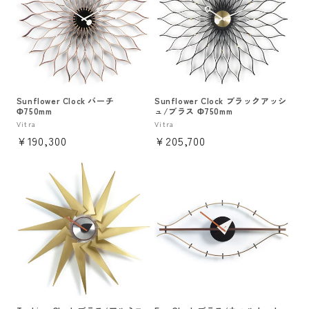
Sunflower Clock バーチ
Sunflower Clock ブラックアッシ
Φ750mm
ュ/ブラス Φ750mm
販
Vitra
販
Vitra
通
¥190,300
通
¥205,700
売
売
元:
元:
常
常
価
価
格
格