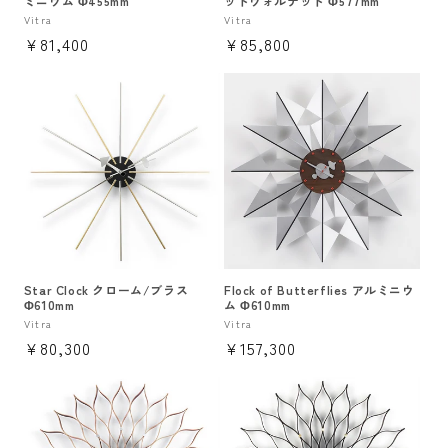
ミニウム Φ455mm
ッドウォルナット Φ577mm
販
Vitra
販
Vitra
通
¥81,400
通
¥85,800
売
売
元:
元:
常
常
価
価
格
格
Star Clock クローム/ブラス
Flock of Butterflies アルミニウ
Φ610mm
ム Φ610mm
販
Vitra
販
Vitra
通
¥80,300
通
¥157,300
売
売
元:
元:
常
常
価
価
格
格