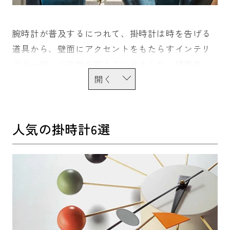
腕時計が普及するにつれて、掛時計は時を告げる
道具から、壁面にアクセントをもたらすインテリ
アの一部へと役割を変えていきました。建築家、
アルネ・ヤコブセンが自身の建築のため設計した
バンカーズ、シティーホール等に代表されるよう
に、壁時計は環境の一部としてデザインされ、空
間のシンボルとして調和を司る重要な存在。天然
人気の掛時計6選
木、アルミ、スチール、真鍮など素材や質感のバ
リエーションも豊富で、あらゆるテーマのお部屋
作りで指針となります。また、ウォールクロック
は、ペンダントライトなどと並んで空間のアイキ
ャッチになることも多いため、インテリアの基調
とは違うカラーを差し色として採用することでア