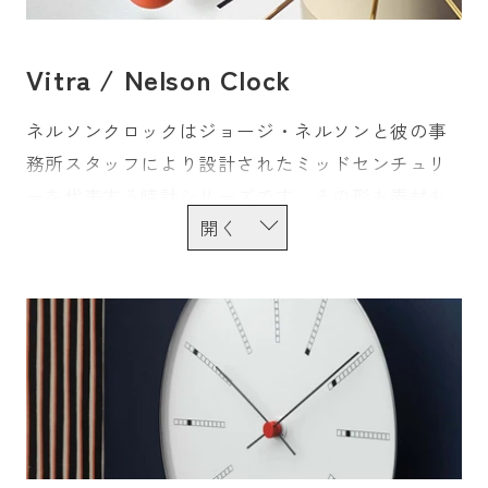
クセントとしても機能します。
時代やインテリアスタイルごと、象徴的なプロダ
Vitra / Nelson Clock
クトがあるのも掛時計の特徴です。ミッドセンチ
ュリーにはサンバーストクロックを始めとしたネ
ネルソンクロックはジョージ・ネルソンと彼の事
ルソンクロックが、バウハウススタイルにはマッ
務所スタッフにより設計されたミッドセンチュリ
クス・ビルのコレクションが、北欧モダンにはヘ
ーを代表する時計シリーズです。その形も素材も
ニング・コッペルのHKクロックがあり、日本でも
様々ですが、幾何学的な造形の中に有機的曲線や
Lemnos社が日本のモダンデザインを象徴するリ
ちょっとしたユーモアを取り入れた普遍的フォル
キ・クロックシリーズを発表しています。
ムは通底しており、発表以来デザインクロックの
象徴的存在です。