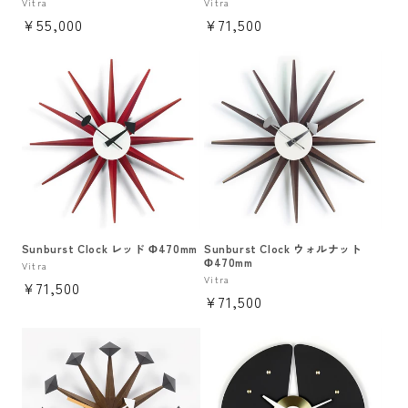
販
Vitra
販
Vitra
通
¥55,000
通
¥71,500
売
売
元:
元:
常
常
価
価
格
格
Sunburst Clock レッド Φ470mm
Sunburst Clock ウォルナット
Φ470mm
販
Vitra
販
Vitra
通
¥71,500
売
通
¥71,500
売
元:
常
元:
常
価
価
格
格