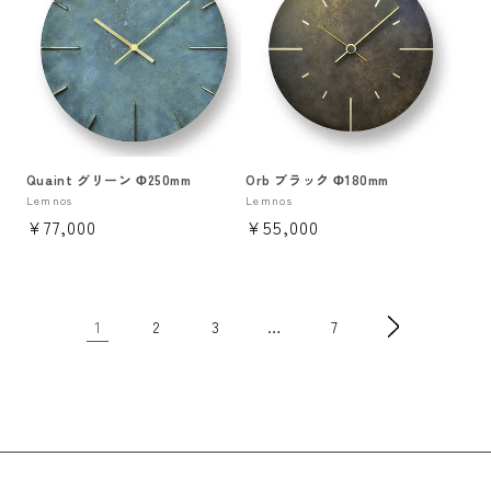
Quaint グリーン Φ250mm
Orb ブラック Φ180mm
販
Lemnos
販
Lemnos
通
¥77,000
通
¥55,000
売
売
元:
元:
常
常
価
価
格
格
1
…
2
3
7