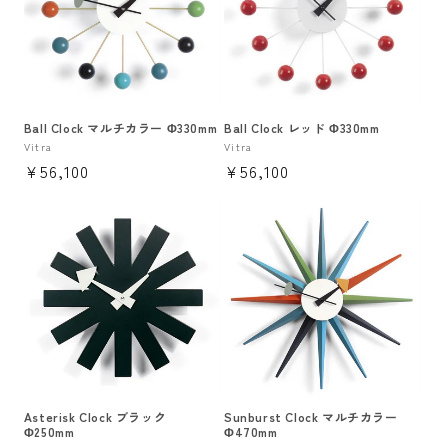
Ball Clock マルチカラー Φ330mm
Ball Clock レッド Φ330mm
販
Vitra
販
Vitra
通
¥56,100
通
¥56,100
売
売
元:
元:
常
常
価
価
格
格
Asterisk Clock ブラック
Sunburst Clock マルチカラー
Φ250mm
Φ470mm