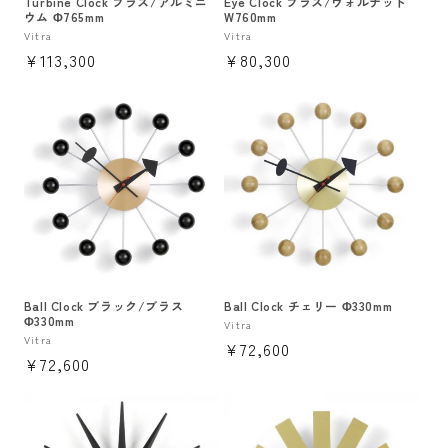
Turbine Clock ブラス/アルミニ
Eye Clock ブラス/ウォルナット
ウム Φ765mm
W760mm
販
Vitra
販
Vitra
通
¥113,300
通
¥80,300
売
売
元:
元:
常
常
価
価
格
格
Ball Clock ブラック/ブラス
Ball Clock チェリー Φ330mm
Φ330mm
販
Vitra
販
Vitra
通
¥72,600
売
通
¥72,600
売
元:
常
元:
常
価
価
格
格