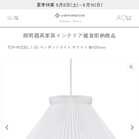
コンテ
夏季休業 8月8日(土)～8月16(日)
ンツに
進む
照明器具
家具
インテリア雑貨
即納商品
›
TOP
MODEL 1-30 ペンダントライト ホワイト Φ500mm
商品情
報にス
キップ