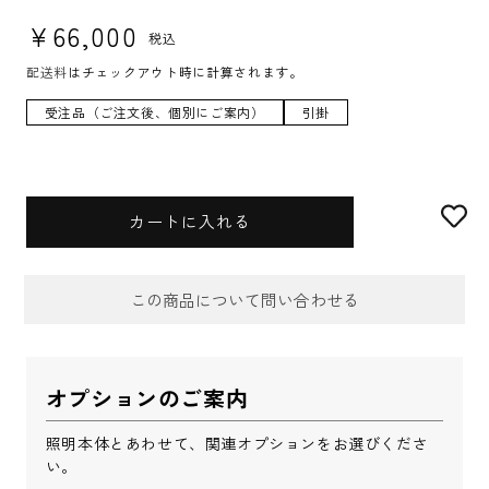
通常価格
¥66,000
税込
配送料
はチェックアウト時に計算されます。
受注品（ご注文後、個別にご案内）
引掛
カートに入れる
この商品について問い合わせる
お問合せフォーム
オプションのご案内
件名
*
照明本体とあわせて、関連オプションをお選びくださ
い。