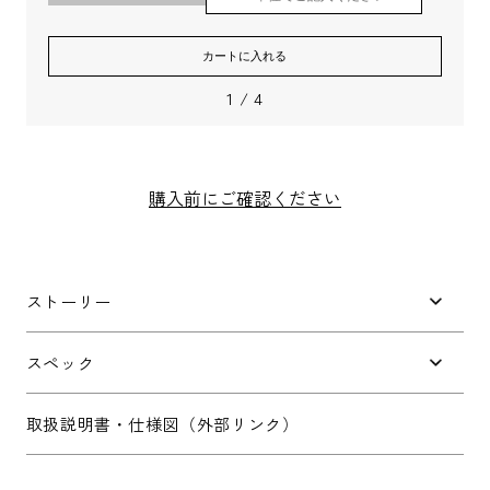
カートに入れる
1
/
4
メールアドレス
*
購入前にご確認ください
お電話番号
*
ストーリー
スペック
*
必須項目
取扱説明書・仕様図（外部リンク）
Next