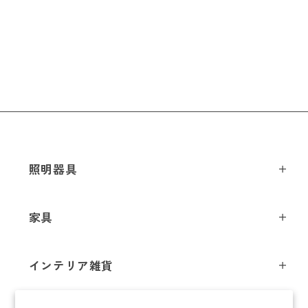
照明器具
ペンダントライト
家具
シーリングライト
スツール
フロアライト
インテリア雑貨
チェア
テーブルライト
インテリア照明
テーブル
シャンデリア