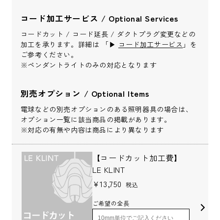
コード加工サービス / Optional Services
お問い合わせ内容
*
コードカット / コード延長 / ダクトプラグ変更などの
加工を承ります。詳細は 「▶︎
コード加工サービス
」を
ご参考ください。
※ペンダントライトのみの対応となります
別売オプション / Optional Items
※配送・設置に関しましては、地域により対応が異なりますため、都道
電球などの別売オプションのある照明器具の場合は、
府県をご記入ください。
オプション一覧に該当商品の掲載があります。
※対応の有無や内容は商品により異なります
お名前
*
【コードカット加工費】
LE KLINT
¥13,750
税込
ご希望の全長
お名前(ふりがな)
*