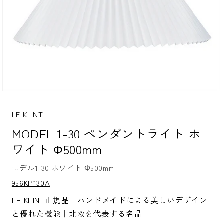
モ
ー
ダ
LE KLINT
ル
MODEL 1-30 ペンダントライト ホ
で
メ
ワイト Φ500mm
デ
ィ
ア
モデル1-30 ホワイト Φ500mm
(1)
S
956KP130A
を
K
開
U:
LE KLINT正規品｜ハンドメイドによる美しいデザイン
く
と優れた機能｜北欧を代表する名品