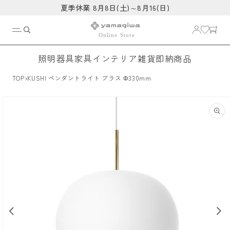
コンテ
夏季休業 8月8日(土)～8月16(日)
ンツに
進む
照明器具
家具
インテリア雑貨
即納商品
›
TOP
KUSHI ペンダントライト ブラス Φ330mm
商品情
報にス
キップ