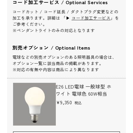
コード加工サービス / Optional Services
お問い合わせ内容
*
コードカット / コード延長 / ダクトプラグ変更などの
加工を承ります。詳細は 「▶︎
コード加工サービス
」を
ご参考ください。
※ペンダントライトのみの対応となります
別売オプション / Optional Items
※配送・設置に関しましては、地域により対応が異なりますため、都道
電球などの別売オプションのある照明器具の場合は、
府県をご記入ください。
オプション一覧に該当商品の掲載があります。
※対応の有無や内容は商品により異なります
お名前
*
E26 LED電球 一般球型 ホ
ワイト 電球色 60W相当
¥9,350
税込
お名前(ふりがな)
*