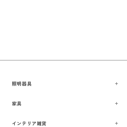
照明器具
ペンダントライト
家具
シーリングライト
スツール
フロアライト
インテリア雑貨
チェア