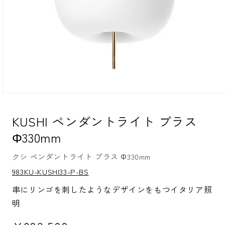
モ
ー
ダ
KUSHI ペンダントライト ブラス
ル
Φ330mm
で
メ
デ
クシ ペンダントライト ブラス Φ330mm
ィ
ア
S
983KU-KUSHI33-P-BS
K
(1)
U:
を
串にリンゴを刺したようなデザインをもつイタリア照
開
明
く
通常価格