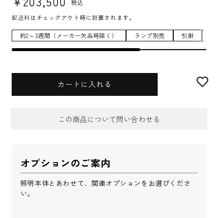
¥203,500
税込
配送料
はチェックアウト時に計算されます。
約2～3週間（メーカー欠品時除く）
ランプ別売
引掛
有
カートに入れる
この商品について問い合わせる
お問合せフォーム
オプションのご案内
件名
*
照明本体とあわせて、関連オプションをお選びくださ
い。