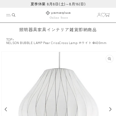
コンテ
夏季休業 8月8日(土)～8月16(日)
ンツに
進む
照明器具
家具
インテリア雑貨
即納商品
›
TOP
NELSON BUBBLE LAMP Pear CrissCross Lamp ホワイト Φ430mm
商品情
報にス
キップ