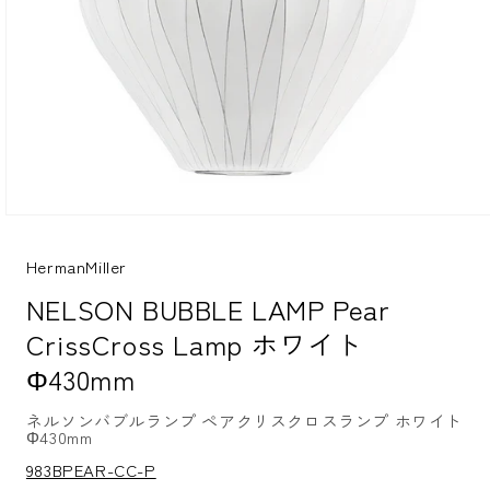
モ
ー
ダ
HermanMiller
ル
NELSON BUBBLE LAMP Pear
で
メ
CrissCross Lamp ホワイト
デ
ィ
Φ430mm
ア
(1)
を
ネルソンバブルランプ ペアクリスクロスランプ ホワイト
Φ430mm
開
く
S
983BPEAR-CC-P
K