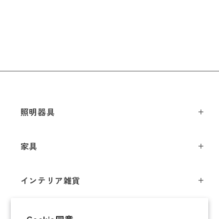
照明器具
ペンダントライト
家具
シーリングライト
スツール
フロアライト
インテリア雑貨
チェア
テーブルライト
インテリア照明
テーブル
シャンデリア
即納商品