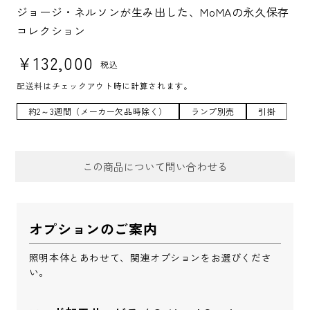
U:
ジョージ・ネルソンが生み出した、MoMAの永久保存
コレクション
通常価格
¥132,000
税込
配送料
はチェックアウト時に計算されます。
約2～3週間（メーカー欠品時除く）
ランプ別売
引掛
この商品について問い合わせる
お問合せフォーム
オプションのご案内
件名
*
照明本体とあわせて、関連オプションをお選びくださ
い。