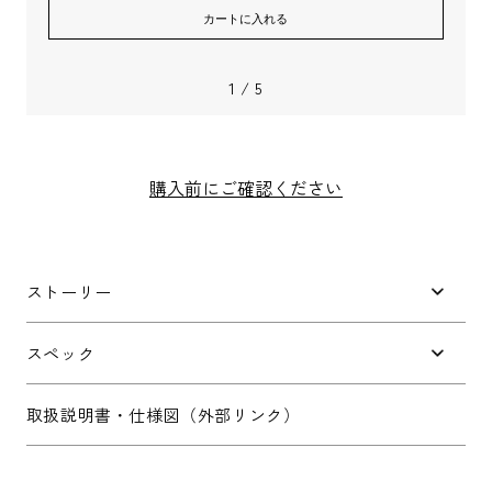
カートに入れる
1
/
5
メールアドレス
*
購入前にご確認ください
お電話番号
*
ストーリー
*
必須項目
スペック
取扱説明書・仕様図（外部リンク）
Next