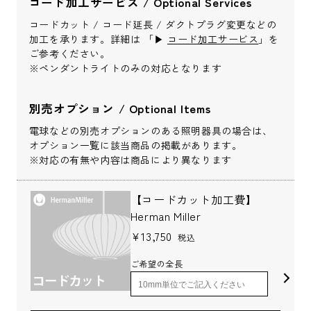
コード加工サービス / Optional Services
お問い合わせ内容
*
コードカット / コード延長 / ダクトプラグ変更などの
加工を承ります。詳細は 「▶︎
コード加工サービス
」を
ご参考ください。
※ペンダントライトのみの対応となります
別売オプション / Optional Items
※配送・設置に関しましては、地域により対応が異なりますため、都道
電球などの別売オプションのある照明器具の場合は、
府県をご記入ください。
オプション一覧に該当商品の掲載があります。
※対応の有無や内容は商品により異なります
お名前
*
【コードカット加工費】
Herman Miller
¥13,750
税込
ご希望の全長
お名前(ふりがな)
*