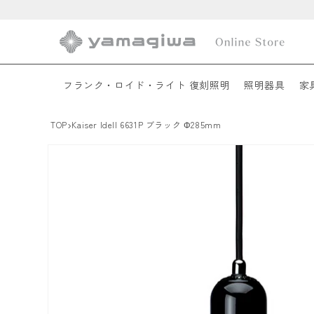
コンテ
ンツに
進む
フランク・ロイド・ライト 復刻照明
照明器具
家
›
TOP
Kaiser Idell 6631P ブラック Φ285mm
商品情
報にス
キップ