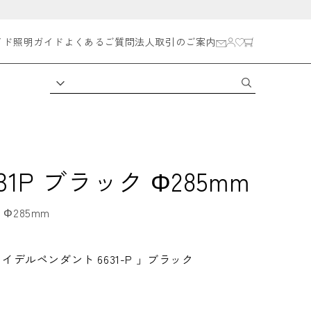
イド
照明ガイド
よくあるご質問
法人取引のご案内
l 6631P ブラック Φ285mm
Φ285mm
デルペンダント 6631-P 」ブラック