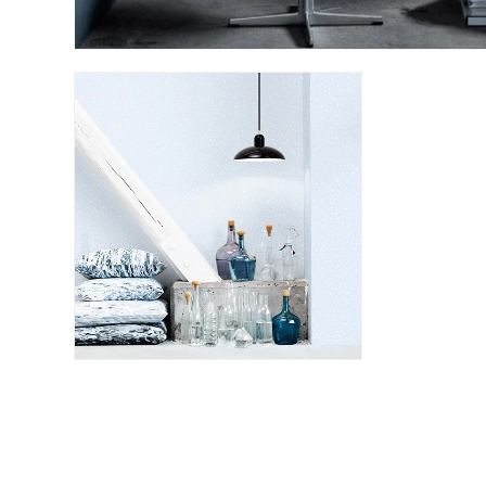
モ
ー
ダ
ル
で
メ
デ
ィ
ア
(3)
を
開
く
モ
ー
ダ
ル
で
メ
デ