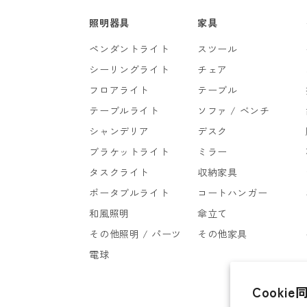
照明器具
家具
ペンダントライト
スツール
シーリングライト
チェア
フロアライト
テーブル
テーブルライト
ソファ / ベンチ
シャンデリア
デスク
ブラケットライト
ミラー
タスクライト
収納家具
ポータブルライト
コートハンガー
和風照明
傘立て
その他照明 / パーツ
その他家具
電球
Cookie