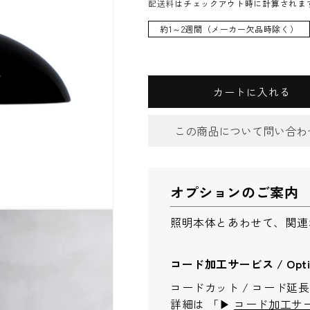
配送料
はチェックアウト時に計算されま
約1～2週間（メーカー欠品時除く）
カートに入れる
この商品について問い合わ
お問合
オプションのご案内
件名
*
照明本体とあわせて、関連
コード加工サービス / Optiona
お問い合わせ内容
*
コードカット / コード延
詳細は 「▶︎
コード加工サ