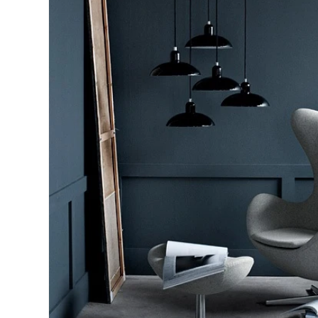
ル
で
メ
デ
ィ
ア
(2)
を
開
く