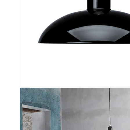
モ
ー
ダ
ル
で
メ
デ
ィ