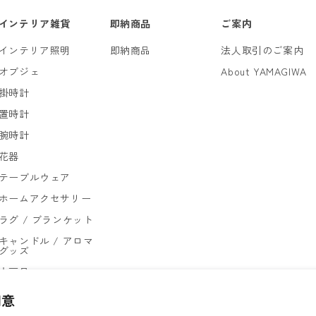
インテリア雑貨
即納商品
ご案内
インテリア照明
即納商品
法人取引のご案内
オブジェ
About YAMAGIWA
掛時計
置時計
腕時計
花器
テーブルウェア
ホームアクセサリー
ラグ / ブランケット
キャンドル / アロマ
グッズ
文房具
ゴミ箱
同意