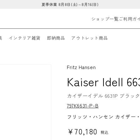
夏季休業 8月8日(土)～8月16(日)
ショップ一覧
ご利用ガ
具
インテリア雑貨
即納商品
アウトレット商品
Fritz Hansen
Kaiser Idel
カイザーイデル 6631P ブラック 
S
797K6631-P-B
K
U:
フリッツ・ハンセン カイザー・イ
通常価格
¥70,180
税込