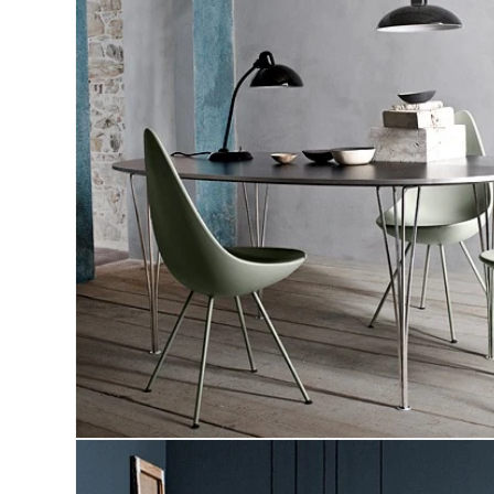
ア
(1)
を
開
く
モ
ー
ダ