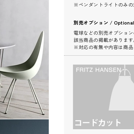
※ペンダントライトのみの
別売オプション / Optional 
電球などの別売オプション
※配送・設置に関しましては、地域によ
該当商品の掲載があります
ださい。
※対応の有無や内容は商品
お名前
*
お名前(ふりがな)
*
メールアドレス
*