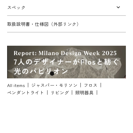
お問い合わせ内容
*
スペック
取扱説明書・仕様図（外部リンク）
※配送・設置に関しましては、地域により対応が異なりますため、都道
府県をご記入ください。
お名前
*
All items
ジャスパー・モリソン
フロス
ペンダントライト
リビング
照明器具
お名前(ふりがな)
*