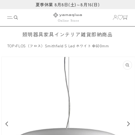
コンテ
夏季休業 8月8日(土)～8月16(日)
ンツに
進む
照明器具
家具
インテリア雑貨
即納商品
›
TOP
FLOS（フロス）Smithfield S Led ホワイト Φ600mm
商品情
報にス
キップ