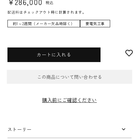
¥286,000
税込
配送料
はチェックアウト時に計算されます。
約1～2週間（メーカー欠品時除く）
要電気工事
カートに入れる
この商品について問い合わせる
お問合せフォーム
購入前にご確認ください
件名
*
ストーリー