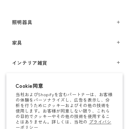
照明器具
ペンダントライト
家具
シーリングライト
スツール
フロアライト
インテリア雑貨
チェア
テーブルライト
インテリア照明
テーブル
シャンデリア
即納商品
Cookie同意
オブジェ
ソファ / ベンチ
ブラケットライト
当社およびShopifyを含むパートナーは、お客様
即納商品
掛時計
デスク
タスクライト
の体験をパーソナライズし、広告を表示し、分
ご案内
析を行うためにクッキーおよびその他の技術を
置時計
ミラー
ポータブルライト
使用します。お客様が同意しない限り、これら
法人取引のご案内
の目的でクッキーやその他の技術を使用するこ
腕時計
収納家具
和風照明
とはありません。詳しくは、当社の
プライバシ
ショッピングガイド
About YAMAGIWA
花器
ーポリシー
コートハンガー
その他照明 / パーツ