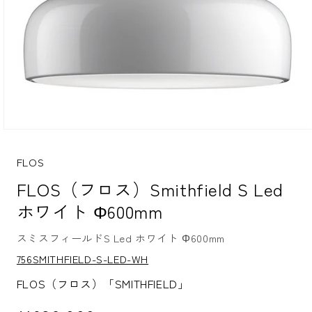
モ
ー
ダ
FLOS
ル
FLOS（フロス）Smithfield S Led
で
メ
ホワイト Φ600mm
デ
ィ
ア
スミスフィールドS Led ホワイト Φ600mm
(1)
S
756SMITHFIELD-S-LED-WH
を
K
開
U:
FLOS（フロス）「SMITHFIELD」
く
通常価格