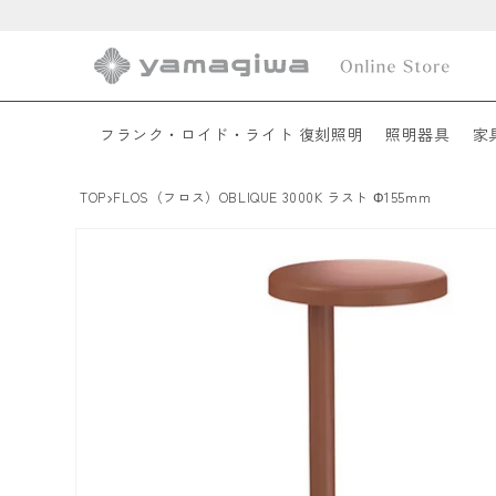
コンテ
ンツに
進む
フランク・ロイド・ライト 復刻照明
照明器具
家
›
TOP
FLOS（フロス）OBLIQUE 3000K ラスト Φ155mm
商品情
報にス
キップ