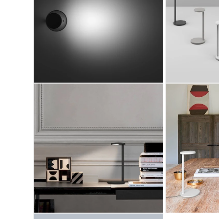
ィ
ィ
ア
ア
(4)
(5)
を
を
開
開
く
く
モ
モ
ー
ー
ダ
ダ
ル
ル
で
で
メ
メ
デ
デ
ィ
ィ
ア
ア
(6)
(7)
を
を
開
開
く
く
モ
モ