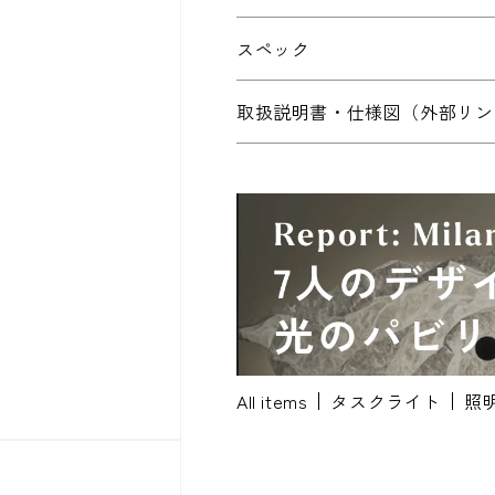
お問い合わせ内容
*
スペック
取扱説明書・仕様図（外部リン
※配送・設置に関しましては、地域によ
ださい。
お名前
*
お名前(ふりがな)
*
All items
タスクライト
照
メールアドレス
*