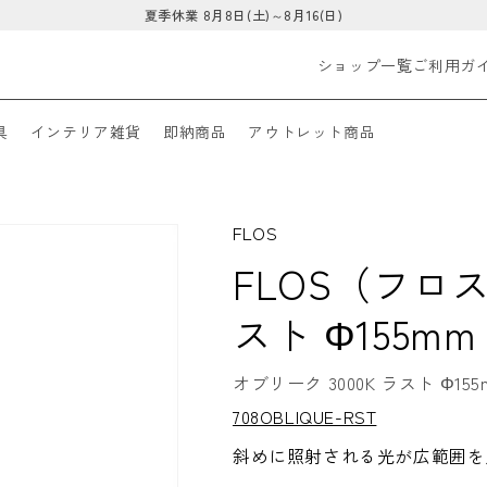
夏季休業 8月8日(土)～8月16(日)
ショップ一覧
ご利用ガ
具
インテリア雑貨
即納商品
アウトレット商品
FLOS
FLOS（フロス）
スト Φ155mm
オブリーク 3000K ラスト Φ155
S
708OBLIQUE-RST
K
U:
斜めに照射される光が広範囲を