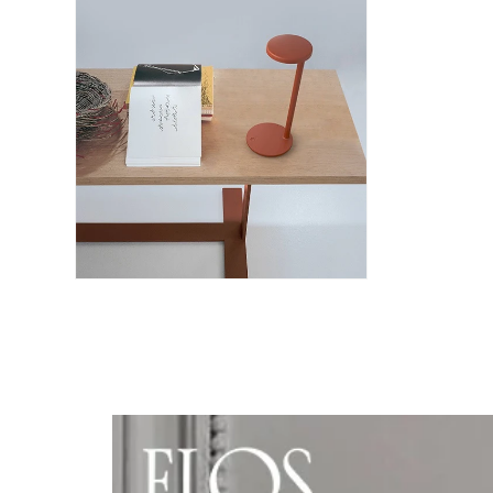
ー
ー
ダ
ダ
ル
ル
で
で
メ
メ
デ
デ
ィ
ィ
ア
ア
(8)
(9)
を
を
開
開
く
く
モ
ー
ダ
ル
で
メ
デ
ィ
ア
(1
0)