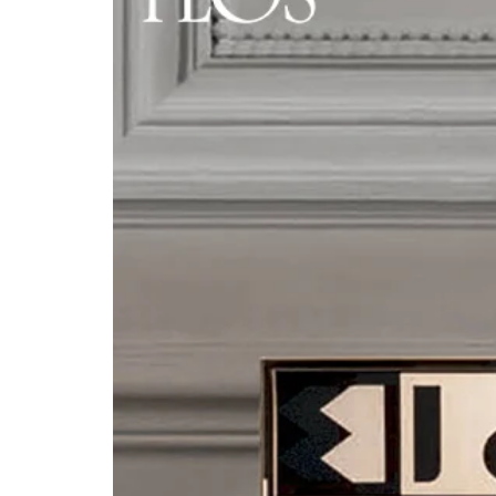
を
開
く