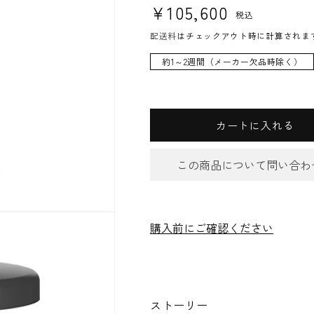
通常価格
¥105,600
税込
配送料
はチェックアウト時に計算されま
約1～2週間（メーカー欠品時除く）
カートに入れる
この商品について問い合わ
お問合
購入前にご確認ください
件名
*
ストーリー