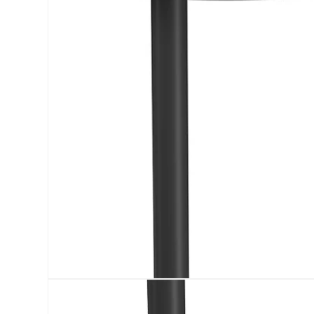
ア
(1)
を
開
く
モ
ー
ダ