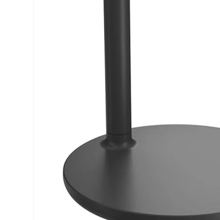
ル
で
メ
デ
ィ
ア
(2)
を
開
く