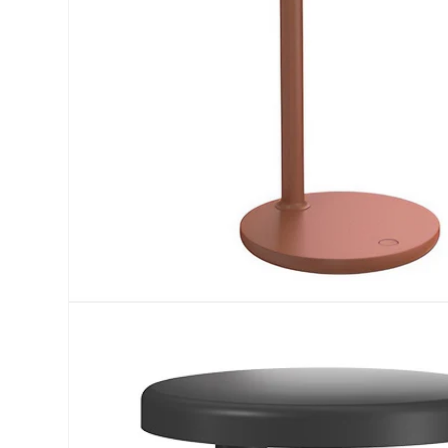
モ
ー
ダ
ル
で
メ
デ
ィ