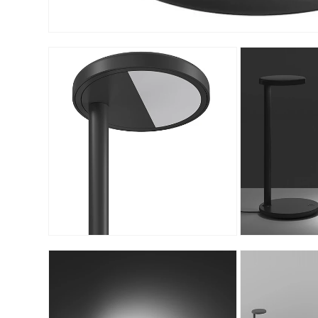
モ
ー
ダ
ル
で
メ
デ
ィ
ア
(3)
を
開
く
モ
モ
ー
ー
ダ
ダ
ル
ル
で
で
メ
メ
デ
デ