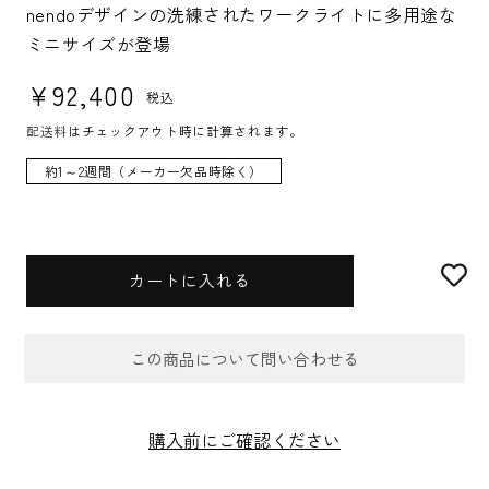
U:
nendoデザインの洗練されたワークライトに多用途な
ミニサイズが登場
通常価格
¥92,400
税込
配送料
はチェックアウト時に計算されます。
約1～2週間（メーカー欠品時除く）
カートに入れる
この商品について問い合わせる
お問合せフォーム
購入前にご確認ください