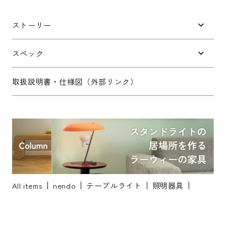
件名
*
ストーリー
お問い合わせ内容
*
スペック
取扱説明書・仕様図（外部リンク）
※配送・設置に関しましては、地域により対応が異なりますため、都道
府県をご記入ください。
お名前
*
All items
nendo
テーブルライト
照明器具