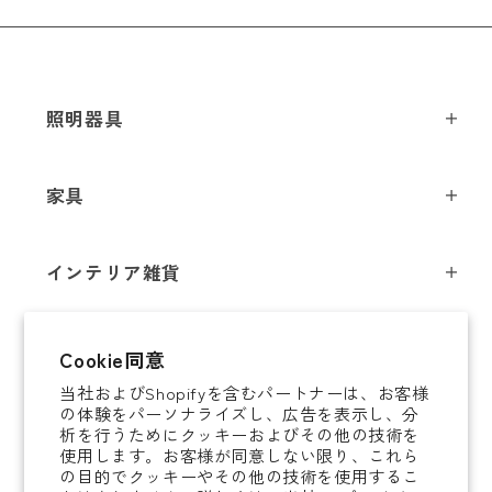
照明器具
ペンダントライト
家具
シーリングライト
スツール
フロアライト
インテリア雑貨
チェア
テーブルライト
インテリア照明
テーブル
シャンデリア
即納商品
Cookie同意
オブジェ
ソファ / ベンチ
ブラケットライト
当社およびShopifyを含むパートナーは、お客様
即納商品
掛時計
デスク
タスクライト
の体験をパーソナライズし、広告を表示し、分
ご案内
析を行うためにクッキーおよびその他の技術を
置時計
ミラー
ポータブルライト
使用します。お客様が同意しない限り、これら
法人取引のご案内
の目的でクッキーやその他の技術を使用するこ
腕時計
収納家具
和風照明