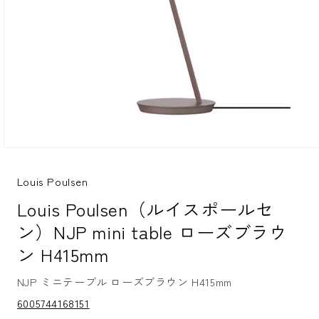
モ
ー
ダ
Louis Poulsen
ル
Louis Poulsen（ルイスポールセ
で
メ
ン）NJP mini table ローズブラウ
デ
ィ
ン H415mm
ア
(1)
を
NJP ミニテーブル ローズブラウン H415mm
開
S
6005744168151
く
K