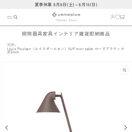
コンテ
夏季休業 8月8日(土)～8月16(日)
ンツに
進む
照明器具
家具
インテリア雑貨
即納商品
›
TOP
Louis Poulsen（ルイスポールセン）NJP mini table ローズブラウン H
415mm
商品情
報にス
キップ