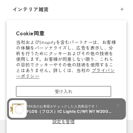
スツール
フロアライト
インテリア雑貨
チェア
テーブルライト
インテリア照明
テーブル
シャンデリア
即納商品
Cookie同意
オブジェ
ソファ / ベンチ
ブラケットライト
当社およびShopifyを含むパートナーは、お客様
即納商品
掛時計
デスク
タスクライト
の体験をパーソナライズし、広告を表示し、分
ご案内
析を行うためにクッキーおよびその他の技術を
置時計
ミラー
ポータブルライト
使用します。お客様が同意しない限り、これら
法人取引のご案内
の目的でクッキーやその他の技術を使用するこ
腕時計
収納家具
和風照明
とはありません。詳しくは、当社の
プライバシ
ショッピングガイド
About YAMAGIWA
花器
ーポリシー
コートハンガー
その他照明 / パーツ
お知らせ
テーブルウェア
傘立て
電球
受け入れ
ご利用ガイド
ホームアクセサリー
その他家具
照明ガイド
拒否
ラグ / ブランケット
よくあるご質問
キャンドル / アロマグッズ
設定を管理
カートに入れる
お問い合わせ
文房具
Copyright©YAMAGIWA Corporation