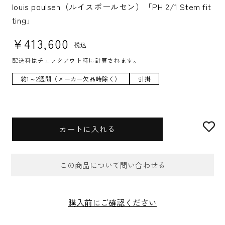
U:
louis poulsen（ルイスポールセン）「PH 2/1 Stem fit
ting」
通常価格
¥413,600
税込
配送料
はチェックアウト時に計算されます。
約1～2週間（メーカー欠品時除く）
引掛
カートに入れる
この商品について問い合わせる
お問合せフォーム
購入前にご確認ください