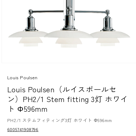
モ
ー
ダ
Louis Poulsen
ル
Louis Poulsen（ルイスポールセ
で
メ
ン）PH2/1 Stem fitting 3灯 ホワイ
デ
ィ
ト Φ596mm
ア
(1)
を
PH2/1 ステムフィティング3灯 ホワイト Φ596mm
開
S
6005741908796
く
K