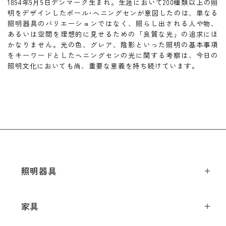
1894年9月9日デンマーク生まれ。生涯において200種類以上の照
明をデザインしたポール･ヘニングセンが意図したのは、単なる
照明器具のバリエーションではなく、照らし出される人や物、
あるいは空間を理想的に見せるための「良質な光」の追求にほ
かなりません。光の色、グレア、陰影といった照明の基本事項
をキーワードとしたヘニングセンの光に関する考察は、今日の
照明文化においても尚、重要な意義を持ち続けています。
照明器具
ペンダントライト
家具
シーリングライト