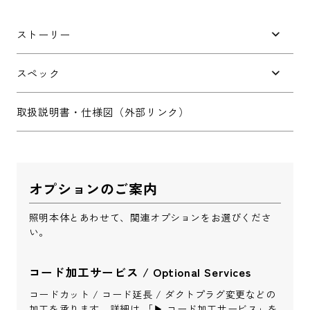
件名
*
ストーリー
お問い合わせ内容
*
スペック
取扱説明書・仕様図（外部リンク）
※配送・設置に関しましては、地域により対応が異なりますため、都道
オプションのご案内
府県をご記入ください。
照明本体とあわせて、関連オプションをお選びくださ
お名前
*
い。
コード加工サービス / Optional Services
コードカット / コード延長 / ダクトプラグ変更などの
加工を承ります。詳細は 「▶︎
コード加工サービス
」を