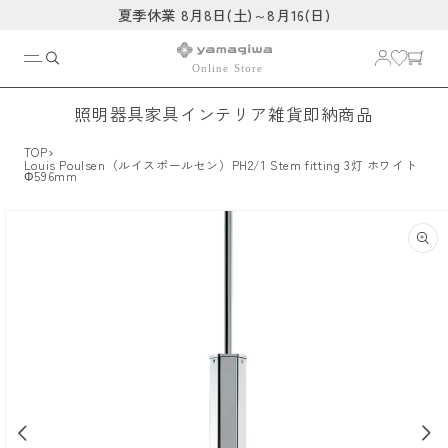
コンテ
夏季休業 8月8日(土)～8月16(日)
ンツに
進む
照明器具
家具
インテリア雑貨
即納商品
›
TOP
Louis Poulsen（ルイスポールセン）PH2/1 Stem fitting 3灯 ホワイト
Φ596mm
商品情
報にス
キップ