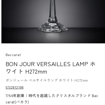
モ
ー
ダ
Baccarat
ル
BON JOUR VERSAILLES LAMP ホ
で
メ
ワイト H272mm
デ
ィ
ア
ボンジュール ベルサイユランプ ホワイト H272mm
(1)
S
5732812198
を
K
開
U:
1764年創業｜時代を超越したクリスタルブランド Bac
く
carat(バカラ)