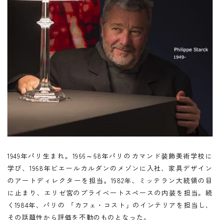
1949年パリ生まれ。1966～68年パリのカマンド装飾美術学校に
学び、1968年ビエールカルダンのメゾンに入社、家具デザイン
のアートディレクターを担当。1982年、ミッテラン大統領の目
に止まり、エリゼ宮のプライベートスペースの内装を担当。続
く1984年、パリの 「カフェ・コスト」のインテリアを担当し、
その話題性から評価を不動のものとなった。