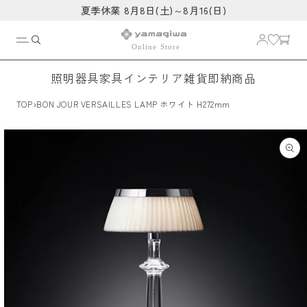
コンテ
夏季休業 8月8日(土)～8月16(日)
ンツに
進む
照明器具
家具
インテリア雑貨
即納商品
›
TOP
BON JOUR VERSAILLES LAMP ホワイト H272mm
商品情
報にス
キップ