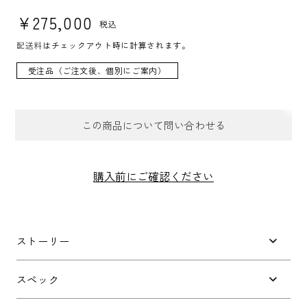
通常価格
¥275,000
税込
配送料
はチェックアウト時に計算されます。
受注品（ご注文後、個別にご案内）
この商品について問い合わせる
お問合せフォーム
購入前にご確認ください
件名
*
ストーリー
お問い合わせ内容
*
スペック