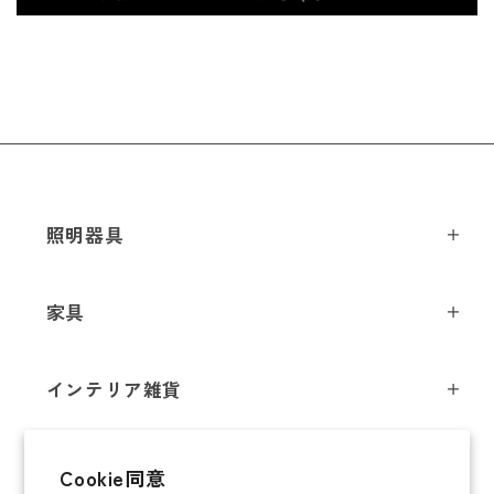
照明器具
ペンダントライト
家具
シーリングライト
スツール
フロアライト
インテリア雑貨
チェア
テーブルライト
インテリア照明
テーブル
シャンデリア
即納商品
Cookie同意
オブジェ
ソファ / ベンチ
ブラケットライト