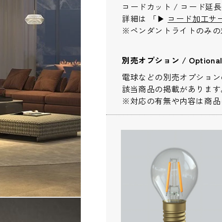
お問い合わせ内容
*
コードカット / コード延
詳細は 「▶︎
コード加工サ
※ペンダントライトのみの
別売オプション / Optional 
電球などの別売オプション
※配送・設置に関しましては、地域によ
該当商品の掲載があります
ださい。
※対応の有無や内容は商品
お名前
*
お名前(ふりがな)
*
メールアドレス
*