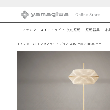
コンテ
ンツに
進む
フランク・ロイド・ライト 復刻照明
照明器具
家
›
TOP
TWILIGHT フロアライト ブラス Φ450mm / H1600mm
商品情
報にス
キップ