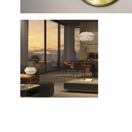
モ
ー
ダ
ル
で
メ
デ
ィ
ア
(3)
を
開
く
モ
ー
ダ
ル
で
メ
デ