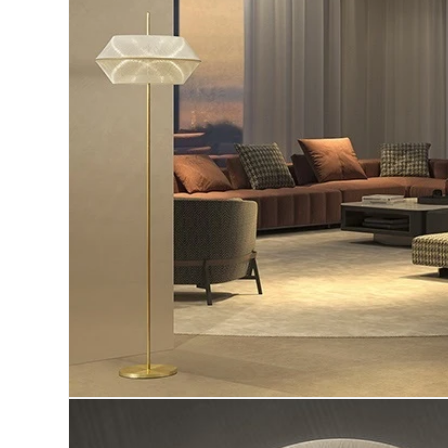
ア
(1)
を
開
く
モ
ー
ダ