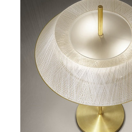
ル
で
メ
デ
ィ
ア
(2)
を
開
く