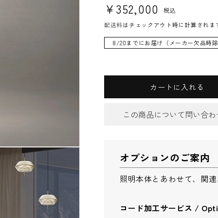
通常価格
¥352,000
税込
配送料
はチェックアウト時に計算されま
8/20までにお届け（メーカー欠品時
カートに入れる
この商品について問い合わ
お問合
オプションのご案内
件名
*
照明本体とあわせて、関連
コード加工サービス / Optiona