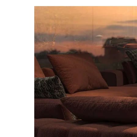
ィ
ア
(4)
を
開
く