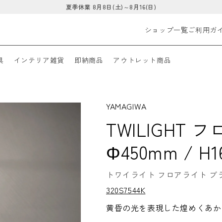
夏季休業 8月8日(土)～8月16(日)
ショップ一覧
ご利用ガ
具
インテリア雑貨
即納商品
アウトレット商品
YAMAGIWA
TWILIGHT
Φ450mm / H
トワイライト フロアライト ブラス Φ
S
320S7544K
K
U:
黄昏の光を表現した煌めくあか