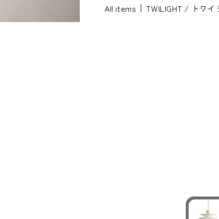
All items
TWILIGHT / トワ