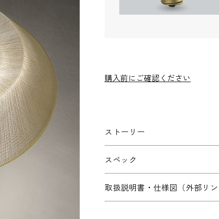
お電話番号
*
*
必須項目
購入前にご確認ください
ストーリー
スペック
取扱説明書・仕様図（外部リン