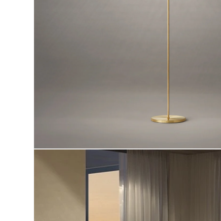
モ
ー
ダ
ル
で
メ
デ
ィ