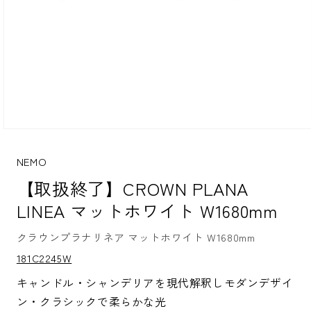
モ
ー
ダ
NEMO
ル
【取扱終了】CROWN PLANA
で
メ
LINEA マットホワイト W1680mm
デ
ィ
ア
クラウンプラナリネア マットホワイト W1680mm
(1)
S
181C2245W
を
K
開
U:
キャンドル・シャンデリアを現代解釈しモダンデザイ
く
ン・クラシックで柔らかな光