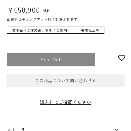
通常価格
¥658,900
税込
配送料
はチェックアウト時に計算されます。
受注品（ご注文後、個別にご案内）
要電気工事
Sold Out
この商品について問い合わせる
お問合せフォーム
購入前にご確認ください
件名
*
ストーリー