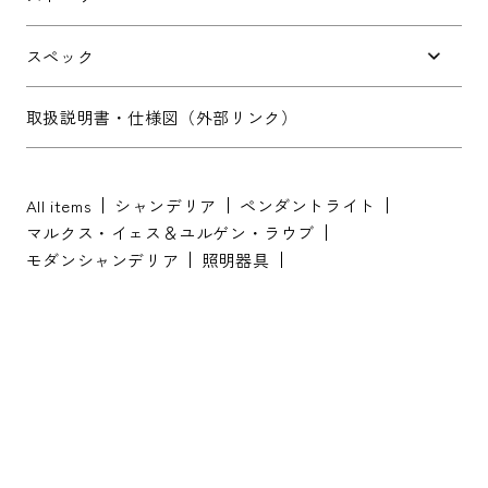
お問い合わせ内容
*
スペック
取扱説明書・仕様図（外部リンク）
All items
シャンデリア
ペンダントライト
※配送・設置に関しましては、地域により対応が異なりますため、都道
マルクス・イェス＆ユルゲン・ラウブ
府県をご記入ください。
モダンシャンデリア
照明器具
お名前
*
お名前(ふりがな)
*