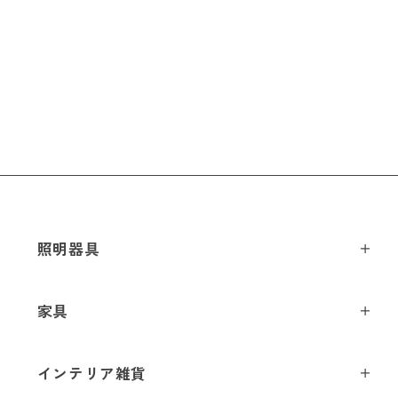
メールアドレス
*
お電話番号
*
照明器具
ペンダントライト
*
必須項目
家具
シーリングライト
スツール
フロアライト
Next
インテリア雑貨
チェア
テーブルライト