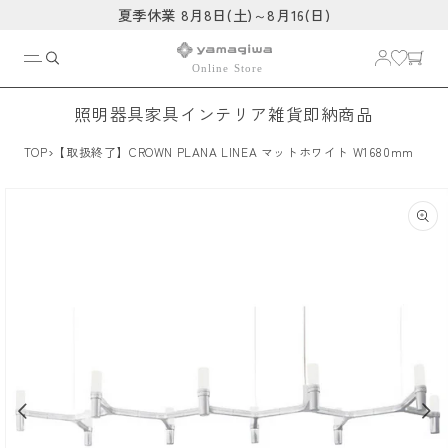
コンテ
夏季休業 8月8日(土)～8月16(日)
ンツに
進む
照明器具
家具
インテリア雑貨
即納商品
›
TOP
【取扱終了】CROWN PLANA LINEA マットホワイト W1680mm
商品情
報にス
キップ