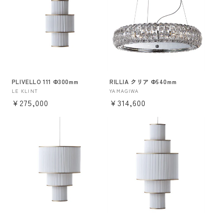
PLIVELLO 111 Φ300mm
RILLIA クリア Φ540mm
販
LE KLINT
販
YAMAGIWA
通
¥275,000
通
¥314,600
売
売
元:
元:
常
常
価
価
格
格