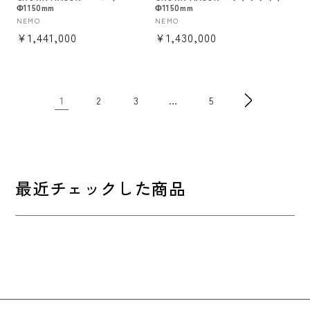
Φ1150mm
Φ1150mm
販
NEMO
販
NEMO
通
¥1,441,000
通
¥1,430,000
売
売
元:
元:
常
常
価
価
格
格
1
…
2
3
5
最近チェックした商品