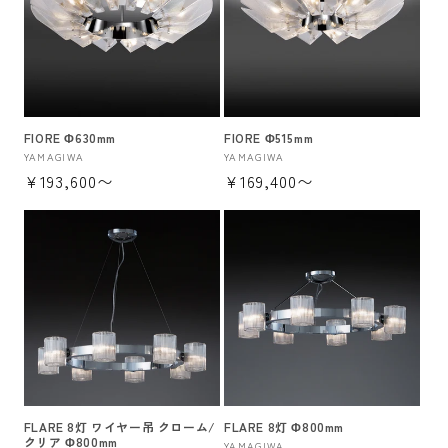
FIORE Φ630mm
FIORE Φ515mm
販
YAMAGIWA
販
YAMAGIWA
通
¥193,600〜
通
¥169,400〜
売
売
元:
元:
常
常
価
価
格
格
FLARE 8灯 ワイヤー吊 クローム/
FLARE 8灯 Φ800mm
クリア Φ800mm
YAMAGIWA