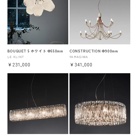
BOUQUET 5 ホワイト Φ550mm
CONSTRUCTION Φ900mm
販
LE KLINT
販
YAMAGIWA
通
¥231,000
通
¥341,000
売
売
元:
元:
常
常
価
価
格
格