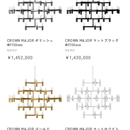
CROWN MAJOR ポリッシュ
CROWN MAJOR マットブラック
Φ1150mm
Φ1150mm
販
NEMO
販
NEMO
通
¥1,452,000
通
¥1,430,000
売
売
元:
元:
常
常
価
価
格
格
CROWN MAJOR ゴールド
CROWN MAJOR マットホワイト