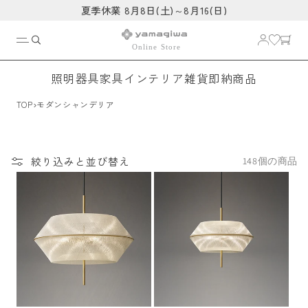
コンテ
夏季休業 8月8日(土)～8月16(日)
ンツに
進む
照明器具
家具
インテリア雑貨
即納商品
›
TOP
モダンシャンデリア
絞り込みと並び替え
148個の商品