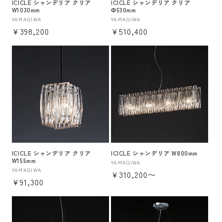
ICICLE シャンデリア クリア
ICICLE シャンデリア クリア
W1030mm
Φ530mm
販
YAMAGIWA
販
YAMAGIWA
通
¥398,200
通
¥510,400
売
売
元:
元:
常
常
価
価
格
格
ICICLE シャンデリア クリア
ICICLE シャンデリア W800mm
W155mm
販
YAMAGIWA
販
YAMAGIWA
通
¥310,200〜
売
通
¥91,300
売
元:
常
元:
常
価
価
格
格