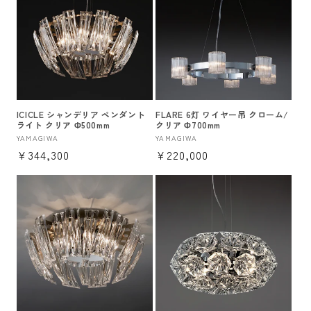
ICICLE シャンデリア ペンダント
FLARE 6灯 ワイヤー吊 クローム/
ライト クリア Φ500mm
クリア Φ700mm
販
YAMAGIWA
販
YAMAGIWA
通
¥344,300
通
¥220,000
売
売
元:
元:
常
常
価
価
格
格