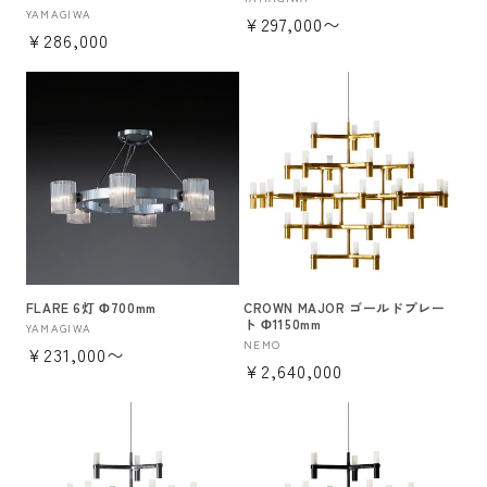
販
販
YAMAGIWA
通
¥297,000〜
売
通
¥286,000
売
元:
常
元:
常
価
価
格
格
FLARE 6灯 Φ700mm
CROWN MAJOR ゴールドプレー
ト Φ1150mm
販
YAMAGIWA
販
NEMO
通
¥231,000〜
売
通
¥2,640,000
売
元:
常
元:
常
価
価
格
格