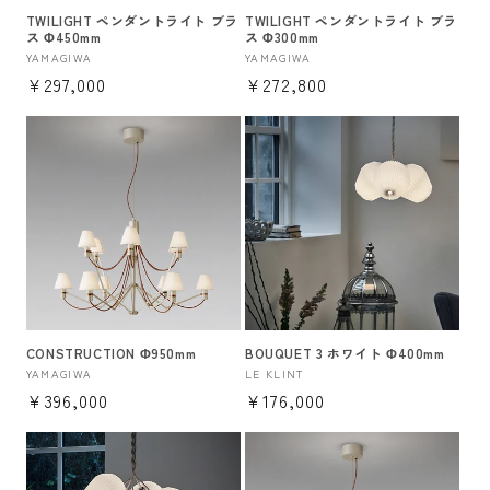
TWILIGHT ペンダントライト ブラ
TWILIGHT ペンダントライト ブラ
ス Φ450mm
ス Φ300mm
販
YAMAGIWA
販
YAMAGIWA
通
¥297,000
通
¥272,800
売
売
元:
元:
常
常
価
価
格
格
CONSTRUCTION Φ950mm
BOUQUET 3 ホワイト Φ400mm
販
YAMAGIWA
販
LE KLINT
通
¥396,000
通
¥176,000
売
売
元:
元:
常
常
価
価
格
格