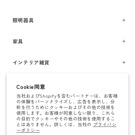
照明器具
ペンダントライト
家具
シーリングライト
スツール
フロアライト
インテリア雑貨
チェア
テーブルライト
インテリア照明
テーブル
シャンデリア
即納商品
Cookie同意
オブジェ
ソファ / ベンチ
ブラケットライト
当社およびShopifyを含むパートナーは、お客様
即納商品
掛時計
デスク
タスクライト
の体験をパーソナライズし、広告を表示し、分
ご案内
析を行うためにクッキーおよびその他の技術を
置時計
ミラー
ポータブルライト
使用します。お客様が同意しない限り、これら
法人取引のご案内
の目的でクッキーやその他の技術を使用するこ
腕時計
収納家具
和風照明
とはありません。詳しくは、当社の
プライバシ
ショッピングガイド
About YAMAGIWA
花器
ーポリシー
コートハンガー
その他照明 / パーツ