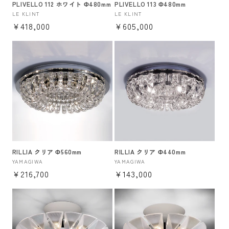
PLIVELLO 112 ホワイト Φ480mm
PLIVELLO 113 Φ480mm
販
LE KLINT
販
LE KLINT
通
¥418,000
通
¥605,000
売
売
元:
元:
常
常
価
価
格
格
RILLIA クリア Φ560mm
RILLIA クリア Φ440mm
販
YAMAGIWA
販
YAMAGIWA
通
¥216,700
通
¥143,000
売
売
元:
元:
常
常
価
価
格
格