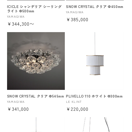
ICICLE シャンデリア シーリング
SNOW CRYSTAL クリア Φ450mm
ライト Φ500mm
販
YAMAGIWA
販
YAMAGIWA
通
¥385,000
売
通
¥344,300〜
売
元:
常
元:
常
価
価
格
格
SNOW CRYSTAL クリア Φ545mm
PLIVELLO 110 ホワイト Φ300mm
販
YAMAGIWA
販
LE KLINT
通
¥341,000
通
¥220,000
売
売
元:
元:
常
常
価
価
格
格