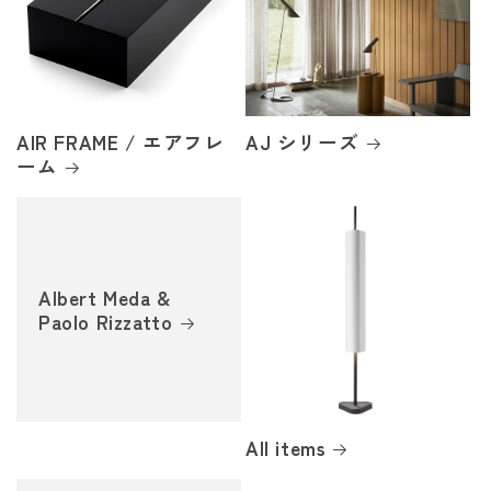
AIR FRAME / エアフレ
AJ シリーズ
ーム
Albert Meda &
Paolo Rizzatto
All items