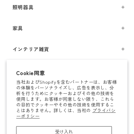
照明器具
ペンダントライト
家具
シーリングライト
スツール
フロアライト
インテリア雑貨
チェア
テーブルライト
インテリア照明
テーブル
シャンデリア
即納商品
Cookie同意
オブジェ
ソファ / ベンチ
ブラケットライト
当社およびShopifyを含むパートナーは、お客様
即納商品
掛時計
デスク
タスクライト
の体験をパーソナライズし、広告を表示し、分
ご案内
析を行うためにクッキーおよびその他の技術を
置時計
ミラー
ポータブルライト
使用します。お客様が同意しない限り、これら
法人取引のご案内
の目的でクッキーやその他の技術を使用するこ
腕時計
収納家具
和風照明
とはありません。詳しくは、当社の
プライバシ
ショッピングガイド
About YAMAGIWA
花器
ーポリシー
コートハンガー
その他照明 / パーツ
お知らせ
テーブルウェア
傘立て
電球
受け入れ