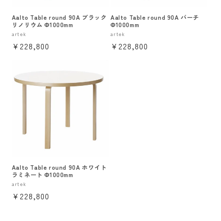
Aalto Table round 90A ブラック
Aalto Table round 90A バーチ
リノリウム Φ1000mm
Φ1000mm
販
artek
販
artek
通
¥228,800
通
¥228,800
売
売
元:
元:
常
常
価
価
格
格
Aalto Table round 90A ホワイト
ラミネート Φ1000mm
販
artek
通
¥228,800
売
元:
常
価