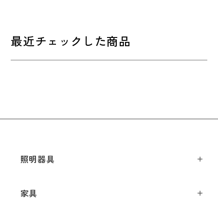
格
最近チェックした商品
照明器具
ペンダントライト
家具
シーリングライト
スツール
フロアライト