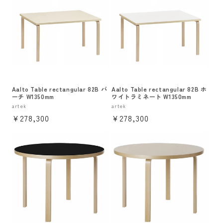
格
格
Aalto Table rectangular 82B バ
Aalto Table rectangular 82B ホ
ーチ W1350mm
ワイトラミネート W1350mm
販
artek
販
artek
通
¥278,300
通
¥278,300
売
売
元:
元:
常
常
価
価
格
格