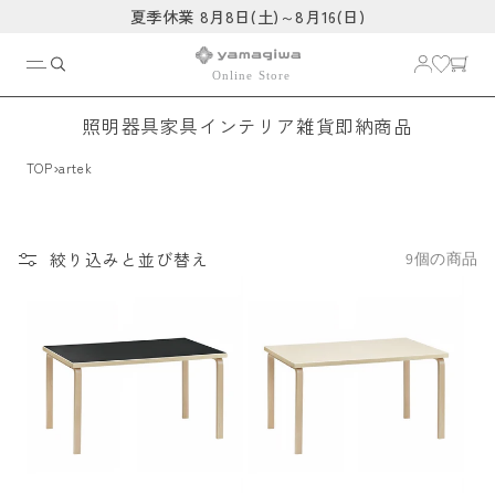
コンテ
夏季休業 8月8日(土)～8月16(日)
ンツに
進む
照明器具
家具
インテリア雑貨
即納商品
›
TOP
artek
絞り込みと並び替え
9個の商品