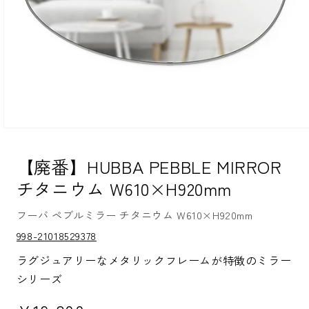
モ
ー
ダ
【廃番】HUBBA PEBBLE MIRROR
ル
チタニウム W610×H920mm
で
メ
デ
フーバ ペブルミラー チタニウム W610×H920mm
ィ
ア
S
998-21018529378
K
(1)
U:
を
ラグジュアリーなメタリックフレームが特徴のミラー
開
シリーズ
く
通常価格