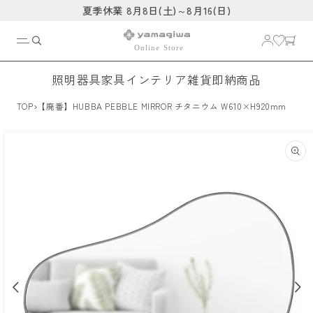
コンテ
夏季休業 8月8日(土)～8月16(日)
ンツに
進む
照明器具
家具
インテリア雑貨
即納商品
›
TOP
【廃番】HUBBA PEBBLE MIRROR チタニウム W610×H920mm
商品情
報にス
キップ