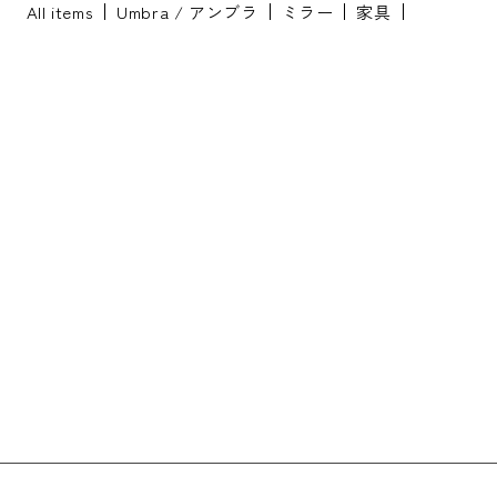
All items
Umbra / アンブラ
ミラー
家具
※配送・設置に関しましては、地域により対応が異なりますため、都道
府県をご記入ください。
お名前
*
お名前(ふりがな)
*