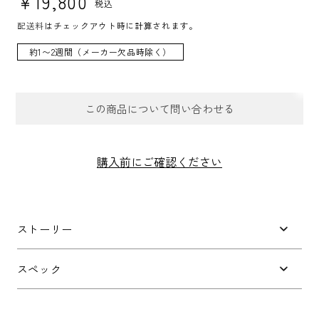
¥19,800
税込
配送料
はチェックアウト時に計算されます。
約1〜2週間（メーカー欠品時除く）
この商品について問い合わせる
お問合せフォーム
購入前にご確認ください
件名
*
ストーリー
お問い合わせ内容
*
スペック