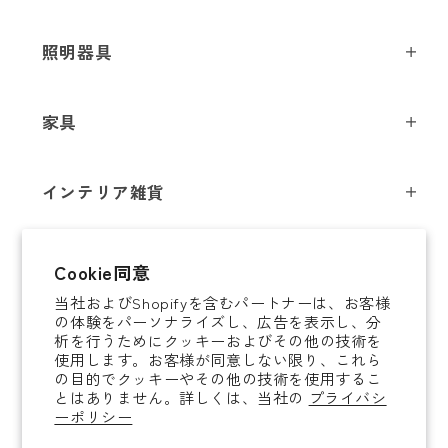
メールアドレス
*
照明器具
ペンダントライト
家具
お電話番号
*
シーリングライト
スツール
フロアライト
インテリア雑貨
チェア
テーブルライト
*
必須項目
インテリア照明
テーブル
シャンデリア
即納商品
Cookie同意
オブジェ
ソファ / ベンチ
ブラケットライト
Next
当社およびShopifyを含むパートナーは、お客様
即納商品
掛時計
デスク
タスクライト
の体験をパーソナライズし、広告を表示し、分
ご案内
析を行うためにクッキーおよびその他の技術を
置時計
ミラー
ポータブルライト
使用します。お客様が同意しない限り、これら
法人取引のご案内
の目的でクッキーやその他の技術を使用するこ
腕時計
収納家具
和風照明
とはありません。詳しくは、当社の
プライバシ
ショッピングガイド
About YAMAGIWA
花器
ーポリシー
コートハンガー
その他照明 / パーツ