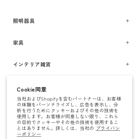
メールアドレス
*
照明器具
ペンダントライト
家具
お電話番号
*
シーリングライト
スツール
フロアライト
インテリア雑貨
チェア
テーブルライト
*
必須項目
インテリア照明
テーブル
シャンデリア
即納商品
Cookie同意
オブジェ
ソファ / ベンチ
ブラケットライト
Next
当社およびShopifyを含むパートナーは、お客様
即納商品
掛時計
デスク
タスクライト
の体験をパーソナライズし、広告を表示し、分
ご案内
析を行うためにクッキーおよびその他の技術を
置時計
ミラー
ポータブルライト
使用します。お客様が同意しない限り、これら
法人取引のご案内
の目的でクッキーやその他の技術を使用するこ
腕時計
収納家具
和風照明
とはありません。詳しくは、当社の
プライバシ
ショッピングガイド
About YAMAGIWA
花器
ーポリシー
コートハンガー
その他照明 / パーツ