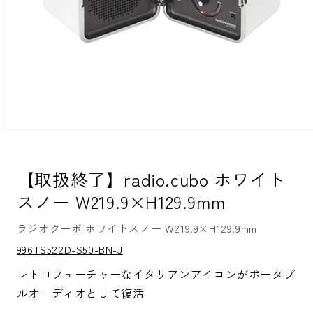
モ
ー
ダ
【取扱終了】radio.cubo ホワイト
ル
で
スノー W219.9×H129.9mm
メ
デ
ィ
ラジオクーボ ホワイトスノー W219.9×H129.9mm
ア
S
(1)
996TS522D-S50-BN-J
K
を
U:
開
レトロフューチャーなイタリアンアイコンがポータブ
く
ルオーディオとして復活