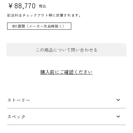
通常価格
¥88,770
税込
配送料
はチェックアウト時に計算されます。
約1週間（メーカー欠品時除く）
この商品について問い合わせる
お問合せフォーム
購入前にご確認ください
件名
*
ストーリー
お問い合わせ内容
*
スペック