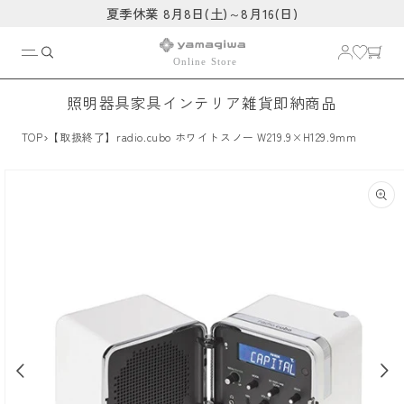
コンテ
夏季休業 8月8日(土)～8月16(日)
ンツに
進む
照明器具
家具
インテリア雑貨
即納商品
›
TOP
【取扱終了】radio.cubo ホワイトスノー W219.9×H129.9mm
商品情
報にス
キップ