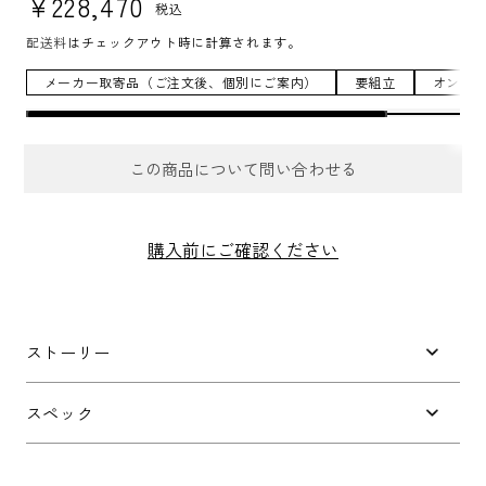
¥228,470
税込
配送料
はチェックアウト時に計算されます。
メーカー取寄品（ご注文後、個別にご案内）
要組立
オンラ
この商品について問い合わせる
お問合せフォーム
購入前にご確認ください
件名
*
ストーリー
お問い合わせ内容
*
スペック