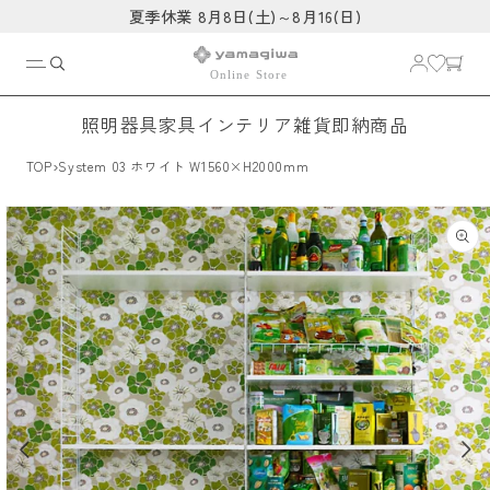
コンテ
夏季休業 8月8日(土)～8月16(日)
ンツに
進む
照明器具
家具
インテリア雑貨
即納商品
›
TOP
System 03 ホワイト W1560×H2000mm
商品情
報にス
キップ