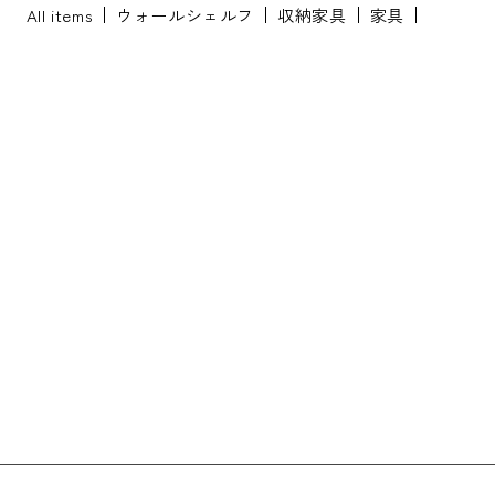
All items
ウォールシェルフ
収納家具
家具
※配送・設置に関しましては、地域により対応が異なりますため、都道
府県をご記入ください。
お名前
*
お名前(ふりがな)
*