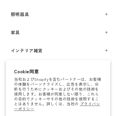
メールアドレス
*
照明器具
ペンダントライト
家具
お電話番号
*
シーリングライト
スツール
フロアライト
インテリア雑貨
チェア
テーブルライト
*
必須項目
インテリア照明
テーブル
シャンデリア
即納商品
Cookie同意
オブジェ
ソファ / ベンチ
ブラケットライト
Next
当社およびShopifyを含むパートナーは、お客様
即納商品
掛時計
デスク
タスクライト
の体験をパーソナライズし、広告を表示し、分
ご案内
析を行うためにクッキーおよびその他の技術を
置時計
ミラー
ポータブルライト
使用します。お客様が同意しない限り、これら
法人取引のご案内
の目的でクッキーやその他の技術を使用するこ
腕時計
収納家具
和風照明
とはありません。詳しくは、当社の
プライバシ
ショッピングガイド
About YAMAGIWA
花器
ーポリシー
コートハンガー
その他照明 / パーツ