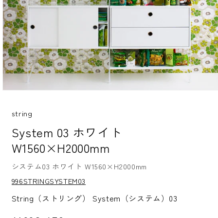
モ
ー
ダ
string
ル
System 03 ホワイト
で
メ
W1560×H2000mm
デ
ィ
ア
システム03 ホワイト W1560×H2000mm
(1)
S
996STRINGSYSTEM03
を
K
開
U:
String（ストリング） System（システム）03
く
通常価格