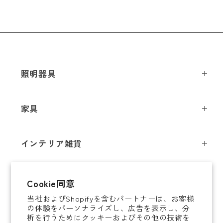
照明器具
ペンダントライト
家具
シーリングライト
スツール
フロアライト
インテリア雑貨
チェア
テーブルライト
インテリア照明
テーブル
シャンデリア
即納商品
Cookie同意
オブジェ
ソファ / ベンチ
ブラケットライト
当社およびShopifyを含むパートナーは、お客様
即納商品
掛時計
デスク
タスクライト
の体験をパーソナライズし、広告を表示し、分
ご案内
析を行うためにクッキーおよびその他の技術を
置時計
ミラー
ポータブルライト