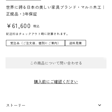
K
U:
世界に誇る日本の美しい家具ブランド・マルニ木工｜
正規品・3年保証
通常価格
¥61,600
税込
配送料
はチェックアウト時に計算されます。
受注品（ご注文後、個別にご案内）
送料見積
この商品について問い合わせる
お問合せフォーム
購入前にご確認ください
件名
*
ストーリー