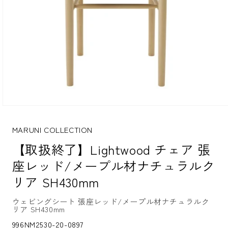
モ
ー
ダ
MARUNI COLLECTION
ル
【取扱終了】Lightwood チェア 張
で
メ
座レッド/メープル材ナチュラルク
デ
ィ
リア SH430mm
ア
(1)
を
ウェビングシート 張座レッド/メープル材ナチュラルク
リア SH430mm
開
く
S
996NM2530-20-0897