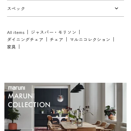
お問い合わせ内容
*
スペック
All items
ジャスパー・モリソン
ダイニングチェア
チェア
マルニコレクション
家具
※配送・設置に関しましては、地域により対応が異なりますため、都道
府県をご記入ください。
お名前
*
お名前(ふりがな)
*