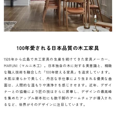
メールアドレス
*
100年愛される日本品質の木工家具
お電話番号
*
1928年から広島で木工家具の生産を続けてきた家具メーカー、
MARUNI（マルニ木工）。日本独自の木に対する美意識と、精緻
な職人技術を融合した「100年使える家具」を追求しています。
木肌は滑らかで美しく、丹念な手仕事により生まれる優美な曲
*
必須項目
面は、人間的な温もりや清浄さを感じさせます。近年、デザイ
ナーとの協働により匠の技はさらに昇華し、デザインの最高峰
を集めたアップル新本社にも数千脚のアームチェアが導入され
Next
るなど、世界がそのデザインに注目しています。