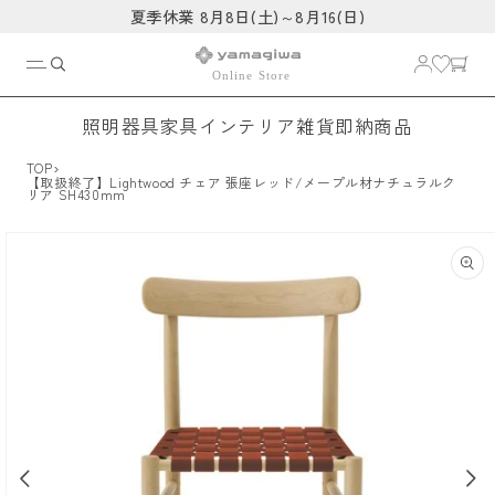
コンテ
夏季休業 8月8日(土)～8月16(日)
ンツに
進む
照明器具
家具
インテリア雑貨
即納商品
›
TOP
【取扱終了】Lightwood チェア 張座レッド/メープル材ナチュラルク
リア SH430mm
商品情
報にス
キップ