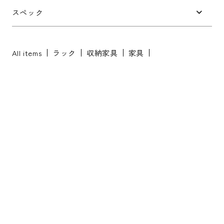
お問い合わせ内容
*
スペック
All items
ラック
収納家具
家具
※配送・設置に関しましては、地域により対応が異なりますため、都道
府県をご記入ください。
お名前
*
お名前(ふりがな)
*