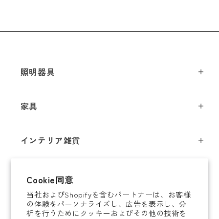
メールアドレス
*
照明器具
ペンダントライト
家具
お電話番号
*
シーリングライト
スツール
フロアライト
インテリア雑貨
チェア
テーブルライト
*
必須項目
インテリア照明
テーブル
シャンデリア
即納商品
Cookie同意
オブジェ
ソファ / ベンチ
ブラケットライト
Next
当社およびShopifyを含むパートナーは、お客様
即納商品
掛時計
デスク
タスクライト
の体験をパーソナライズし、広告を表示し、分
ご案内
析を行うためにクッキーおよびその他の技術を
置時計
ミラー
ポータブルライト