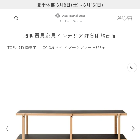
コンテ
夏季休業 8月8日(土)～8月16(日)
ンツに
進む
照明器具
家具
インテリア雑貨
即納商品
›
TOP
【取扱終了】LOG 3段ワイド ダークグレー H823mm
商品情
報にス
キップ