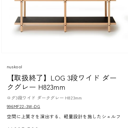
モ
ー
ダ
nuskool
ル
【取扱終了】LOG 3段ワイド ダー
で
メ
クグレー H823mm
デ
ィ
ア
ログ3段ワイド ダークグレー H823mm
(1)
S
996MF22-3W-DG
を
K
開
U:
空間に上質さを演出する、軽量設計を施したシェルフ
く
通常価格