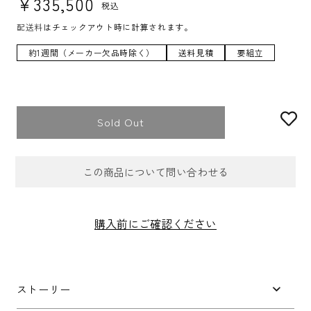
¥335,500
税込
配送料
はチェックアウト時に計算されます。
約1週間（メーカー欠品時除く）
送料見積
要組立
Sold Out
この商品について問い合わせる
お問合せフォーム
購入前にご確認ください
件名
*
ストーリー