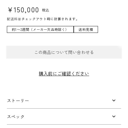
通常価格
¥150,000
税込
配送料
はチェックアウト時に計算されます。
約1〜2週間（メーカー欠品時除く）
送料見積
この商品について問い合わせる
お問合せフォーム
購入前にご確認ください
件名
*
ストーリー
お問い合わせ内容
*
スペック