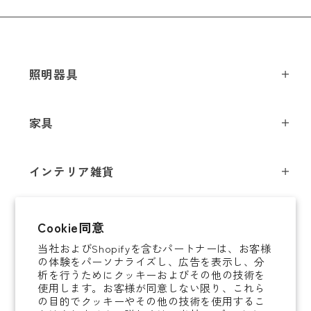
メールアドレス
*
照明器具
ペンダントライト
お電話番号
*
家具
シーリングライト
スツール
フロアライト
*
必須項目
インテリア雑貨
チェア
テーブルライト
インテリア照明
テーブル
シャンデリア
即納商品
Next
Cookie同意
オブジェ
ソファ / ベンチ
ブラケットライト
当社およびShopifyを含むパートナーは、お客様
即納商品
掛時計
デスク
タスクライト
の体験をパーソナライズし、広告を表示し、分
ご案内
析を行うためにクッキーおよびその他の技術を
置時計
ミラー
ポータブルライト
使用します。お客様が同意しない限り、これら
法人取引のご案内
の目的でクッキーやその他の技術を使用するこ
腕時計
収納家具
和風照明