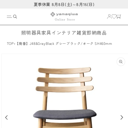
コンテ
夏季休業 8月8日(土)～8月16(日)
ンツに
進む
照明器具
家具
インテリア雑貨
即納商品
›
TOP
【廃番】J48&GrayBlack グレーブラック/オーク SH460mm
商品情
報にス
キップ