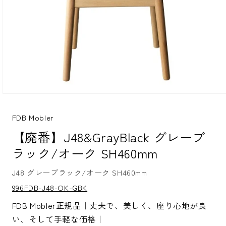
モ
ー
ダ
FDB Mobler
ル
【廃番】J48&GrayBlack グレーブ
で
メ
ラック/オーク SH460mm
デ
ィ
ア
J48 グレーブラック/オーク SH460mm
(1)
S
996FDB-J48-OK-GBK
を
K
開
U:
FDB Mobler正規品｜丈夫で、美しく、座り心地が良
く
い、そして手軽な価格｜