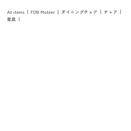
All items
FDB Mobler
ダイニングチェア
チェア
家具
※配送・設置に関しましては、地域により対応が異なりますため、都道
府県をご記入ください。
お名前
*
お名前(ふりがな)
*