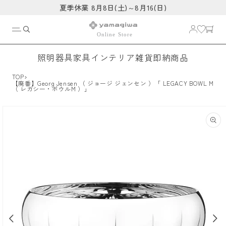
コンテ
夏季休業 8月8日(土)～8月16(日)
ンツに
進む
照明器具
家具
インテリア雑貨
即納商品
›
TOP
【廃番】Georg Jensen （ ジョージ ジェンセン ）「 LEGACY BOWL M
（ レガシー・ボウルM ）」
商品情
報にス
キップ