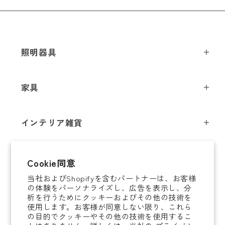
メールアドレス
*
照明器具
ペンダントライト
家具
お電話番号
*
シーリングライト
スツール
フロアライト
インテリア雑貨
チェア
テーブルライト
*
必須項目
インテリア照明
テーブル
シャンデリア
即納商品
Cookie同意
オブジェ
ソファ / ベンチ
ブラケットライト
Next
当社およびShopifyを含むパートナーは、お客様
即納商品
掛時計
デスク
タスクライト
の体験をパーソナライズし、広告を表示し、分
ご案内
析を行うためにクッキーおよびその他の技術を
置時計
ミラー
ポータブルライト
使用します。お客様が同意しない限り、これら
法人取引のご案内
の目的でクッキーやその他の技術を使用するこ
腕時計
収納家具
和風照明