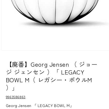
モ
ー
ダ
【廃番】Georg Jensen （ ジョー
ル
ジ ジェンセン ）「 LEGACY
で
メ
BOWL M（ レガシー・ボウルM
デ
ィ
）」
ア
(1)
を
S
9963586863
K
開
U:
く
Georg Jensen 「 LEGACY BOWL M」