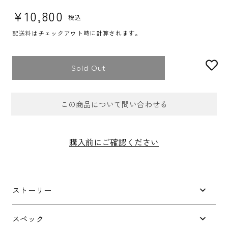
通常価格
¥10,800
税込
配送料
はチェックアウト時に計算されます。
Sold Out
この商品について問い合わせる
お問合せフォーム
購入前にご確認ください
件名
*
ストーリー
お問い合わせ内容
*
スペック