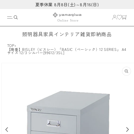
コンテ
夏季休業 8月8日(土)～8月16(日)
ンツに
進む
照明器具
家具
インテリア雑貨
即納商品
›
TOP
【廃番】BISLEY（ビスレー）「BASIC（ベーシック）12 SERIES」 A4
サイズ 12/3 シルバー[99612/3SL]
商品情
報にス
キップ