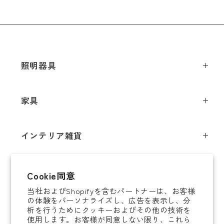
メールアドレス
*
照明器具
ペンダントライト
家具
お電話番号
*
シーリングライト
スツール
フロアライト
インテリア雑貨
チェア
テーブルライト
*
必須項目
インテリア照明
テーブル
シャンデリア
即納商品
Cookie同意
オブジェ
ソファ / ベンチ
ブラケットライト
Next
当社およびShopifyを含むパートナーは、お客様
即納商品
掛時計
デスク
タスクライト
の体験をパーソナライズし、広告を表示し、分
ご案内
析を行うためにクッキーおよびその他の技術を
置時計
ミラー
ポータブルライト
使用します。お客様が同意しない限り、これら