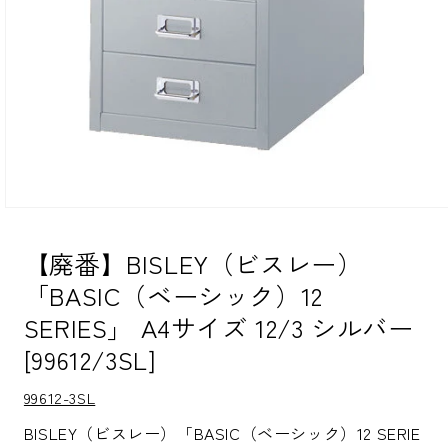
モ
ー
ダ
【廃番】BISLEY（ビスレー）
ル
「BASIC（ベーシック）12
で
メ
SERIES」 A4サイズ 12/3 シルバー
デ
ィ
[99612/3SL]
ア
(1)
を
S
99612-3SL
K
開
U:
く
BISLEY（ビスレー）「BASIC（ベーシック）12 SERIE