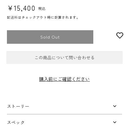
通常価格
¥15,400
税込
配送料
はチェックアウト時に計算されます。
Sold Out
この商品について問い合わせる
お問合せフォーム
購入前にご確認ください
件名
*
ストーリー
お問い合わせ内容
*
スペック