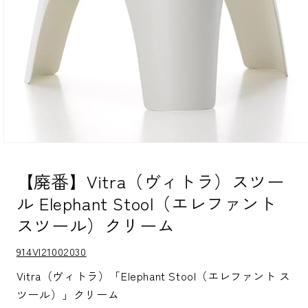
モ
ー
ダ
【廃番】Vitra（ヴィトラ）スツー
ル
ル Elephant Stool（エレファント
で
メ
スツール）クリーム
デ
ィ
ア
S
914VI21002030
(1)
K
を
U:
Vitra（ヴィトラ）「Elephant Stool（エレファント ス
開
ツール）」クリーム
く