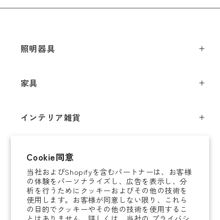
メールアドレス
*
照明器具
ペンダントライト
家具
お電話番号
*
シーリングライト
スツール
フロアライト
インテリア雑貨
チェア
テーブルライト
*
必須項目
インテリア照明
テーブル
シャンデリア
即納商品
Cookie同意
オブジェ
ソファ / ベンチ
ブラケットライト
Next
当社およびShopifyを含むパートナーは、お客様
即納商品
掛時計
デスク
タスクライト
の体験をパーソナライズし、広告を表示し、分
ご案内
析を行うためにクッキーおよびその他の技術を
置時計
ミラー
ポータブルライト
使用します。お客様が同意しない限り、これら
法人取引のご案内
の目的でクッキーやその他の技術を使用するこ
腕時計
収納家具
和風照明
とはありません。詳しくは、当社の
プライバシ