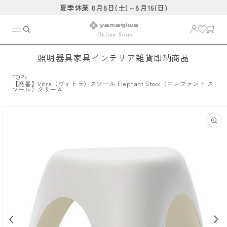
コンテ
夏季休業 8月8日(土)～8月16(日)
ンツに
進む
照明器具
家具
インテリア雑貨
即納商品
›
TOP
【廃番】Vitra（ヴィトラ）スツール Elephant Stool（エレファント ス
ツール）クリーム
商品情
報にス
キップ