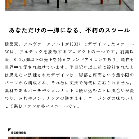
あなただけの一脚になる、不朽のスツール
メールアドレス
*
建築家、アルヴァ・アアルトが1933年にデザインしたスツール
60は、アルテックを象徴するプロダクトの一つです。創業以
来、800万脚以上の売上を誇るブランドアイコンであり、現在も
お電話番号
*
世界中で愛され続けています。半世紀年以上前に設計されたと
は思えない洗練されたデザインは、脚部と座面という最小限の
パーツから構成され、それ故に丈夫で時代に左右されません。
素材であるバーチやウォルナットは使い込むごとに風合いが変
*
必須項目
わり、汚れやメンテナンスの跡さえも、エージングの味わいと
して楽むファンが多いスツールです。
Next