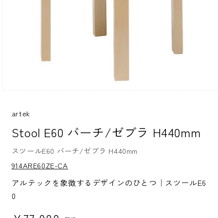
モ
ー
ダ
artek
ル
Stool E60 バーチ/ゼブラ H440mm
で
メ
デ
スツールE60 バーチ/ゼブラ H440mm
ィ
S
ア
914ARE60ZE-CA
K
(1)
U:
を
アルテックを象徴するデザインのひとつ｜スツールE6
開
0
く
通常価格