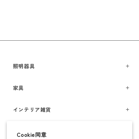
照明器具
ペンダントライト
家具
シーリングライト
スツール
フロアライト
インテリア雑貨
チェア
テーブルライト
インテリア照明
テーブル
シャンデリア
即納商品
Cookie同意
オブジェ
ソファ / ベンチ
ブラケットライト