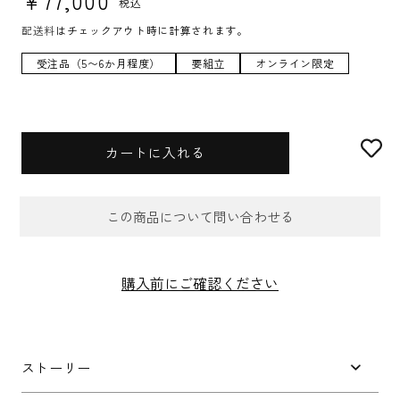
¥77,000
税込
配送料
はチェックアウト時に計算されます。
受注品（5〜6か月程度）
要組立
オンライン限定
カートに入れる
この商品について問い合わせる
お問合せフォーム
購入前にご確認ください
件名
*
ストーリー