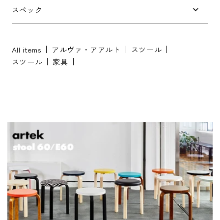
お問い合わせ内容
*
スペック
All items
アルヴァ・アアルト
スツール
スツール
家具
※配送・設置に関しましては、地域により対応が異なりますため、都道
府県をご記入ください。
お名前
*
お名前(ふりがな)
*