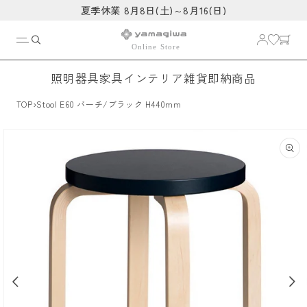
コンテ
夏季休業 8月8日(土)～8月16(日)
ンツに
進む
照明器具
家具
インテリア雑貨
即納商品
›
TOP
Stool E60 バーチ/ブラック H440mm
商品情
報にス
キップ