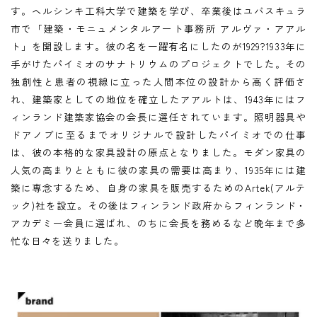
す。ヘルシンキ工科大学で建築を学び、卒業後はユバスキュラ
市で「建築・モニュメンタルアート事務所 アルヴァ・アアル
ト」を開設します。彼の名を一躍有名にしたのが1929?1933年に
手がけたパイミオのサナトリウムのプロジェクトでした。その
独創性と患者の視線に立った人間本位の設計から高く評価さ
れ、建築家としての地位を確立したアアルトは、1943年にはフ
ィンランド建築家協会の会長に選任されています。照明器具や
ドアノブに至るまでオリジナルで設計したパイミオでの仕事
は、彼の本格的な家具設計の原点となりました。モダン家具の
人気の高まりとともに彼の家具の需要は高まり、1935年には建
築に専念するため、自身の家具を販売するためのArtek(アルテ
ック)社を設立。その後はフィンランド政府からフィンランド・
アカデミー会員に選ばれ、のちに会長を務めるなど晩年まで多
忙な日々を送りました。