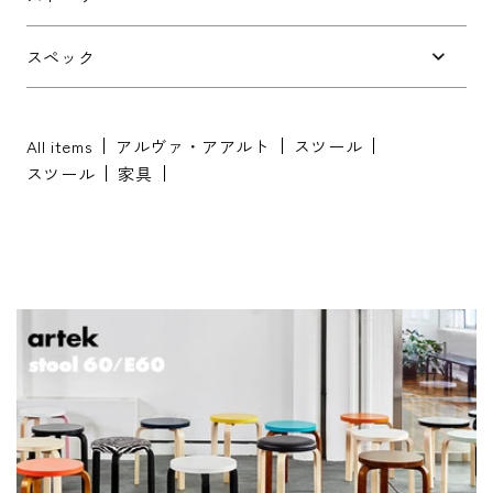
お問い合わせ内容
*
スペック
All items
アルヴァ・アアルト
スツール
スツール
家具
※配送・設置に関しましては、地域により対応が異なりますため、都道
府県をご記入ください。
お名前
*
お名前(ふりがな)
*