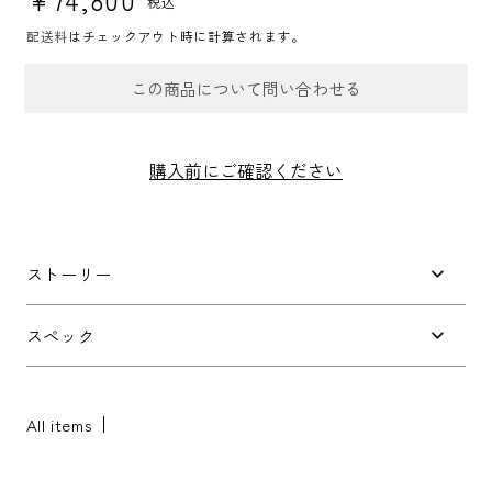
税込
配送料
はチェックアウト時に計算されます。
この商品について問い合わせる
お問合せフォーム
購入前にご確認ください
件名
*
ストーリー
お問い合わせ内容
*
スペック
All items