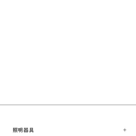
※配送・設置に関しましては、地域により対応が異なりますため、都道
府県をご記入ください。
お名前
*
お名前(ふりがな)
*
メールアドレス
*
照明器具