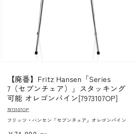
モ
ー
ダ
【廃番】Fritz Hansen「Series
ル
7（セブンチェア）」スタッキング
で
メ
可能 オレゴンパイン[7973107OP]
デ
ィ
ア
S
7973107OP
(1)
K
を
U:
フリッツ・ハンセン「セブンチェア」オレゴンパイン
開
く
通常価格
¥74,800