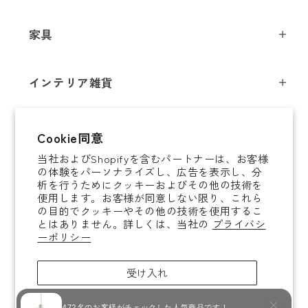
ペンダントライト
家具
お電話番号
*
シーリングライト
スツール
フロアライト
インテリア雑貨
チェア
テーブルライト
*
必須項目
インテリア照明
テーブル
シャンデリア
即納商品
Cookie同意
オブジェ
ソファ / ベンチ
ブラケットライト
Next
当社およびShopifyを含むパートナーは、お客様
即納商品
掛時計
デスク
タスクライト
の体験をパーソナライズし、広告を表示し、分
ご案内
析を行うためにクッキーおよびその他の技術を
置時計
ミラー
ポータブルライト
使用します。お客様が同意しない限り、これら
法人取引のご案内
の目的でクッキーやその他の技術を使用するこ
腕時計
収納家具
和風照明
とはありません。詳しくは、当社の
プライバシ
ショッピングガイド
About YAMAGIWA
花器
ーポリシー
コートハンガー
その他照明 / パーツ
お知らせ
テーブルウェア
傘立て
電球
受け入れ
ご利用ガイド
ホームアクセサリー
その他家具
拒否