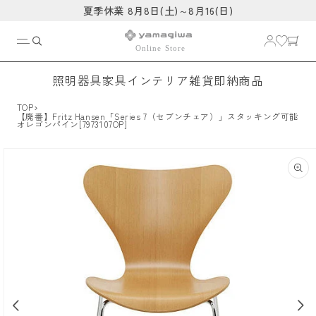
コンテ
夏季休業 8月8日(土)～8月16(日)
ンツに
進む
照明器具
家具
インテリア雑貨
即納商品
›
TOP
【廃番】Fritz Hansen「Series 7（セブンチェア）」スタッキング可能
オレゴンパイン[7973107OP]
商品情
報にス
キップ