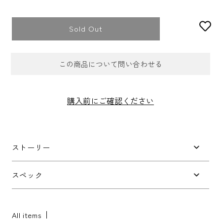
Sold Out
この商品について問い合わせる
お問合せフォーム
購入前にご確認ください
件名
*
ストーリー
お問い合わせ内容
*
スペック
All items