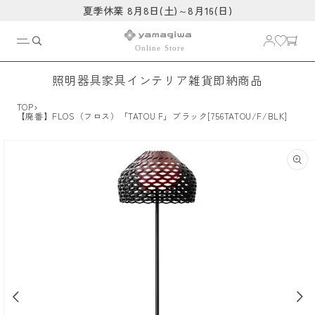
コンテ
夏季休業 8月8日(土)～8月16(日)
ンツに
進む
照明器具
家具
インテリア雑貨
即納商品
›
TOP
【廃番】FLOS（フロス）「TATOU F」ブラック[756TATOU/F/BLK]
商品情
報にス
キップ