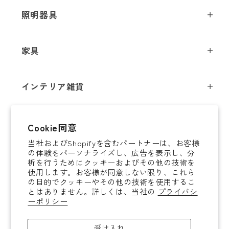
メールアドレス
*
照明器具
ペンダントライト
家具
お電話番号
*
シーリングライト
スツール
フロアライト
インテリア雑貨
チェア
テーブルライト
*
必須項目
インテリア照明
テーブル
シャンデリア
即納商品
Cookie同意
オブジェ
ソファ / ベンチ
ブラケットライト
Next
当社およびShopifyを含むパートナーは、お客様
即納商品
掛時計
デスク
タスクライト
の体験をパーソナライズし、広告を表示し、分
ご案内
析を行うためにクッキーおよびその他の技術を
置時計
ミラー
ポータブルライト
使用します。お客様が同意しない限り、これら
法人取引のご案内
の目的でクッキーやその他の技術を使用するこ
腕時計
収納家具
和風照明
とはありません。詳しくは、当社の
プライバシ
ショッピングガイド
About YAMAGIWA
花器
ーポリシー
コートハンガー
その他照明 / パーツ
お知らせ
テーブルウェア
傘立て
電球
受け入れ