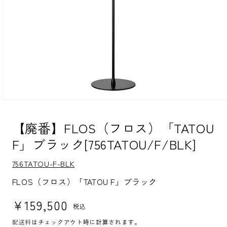
モ
ー
ダ
【廃番】FLOS（フロス）「TATOU
ル
F」ブラック[756TATOU/F/BLK]
で
メ
デ
S
756TATOU-F-BLK
ィ
K
ア
U:
FLOS（フロス）「TATOU F」ブラック
(1)
を
通常価格
¥159,500
開
税込
く
配送料
はチェックアウト時に計算されます。