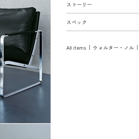
ストーリー
お問い合わせ内容
*
スペック
All items
ウォルター・ノル
※配送・設置に関しましては、地域によ
ださい。
お名前
*
お名前(ふりがな)
*
メールアドレス
*