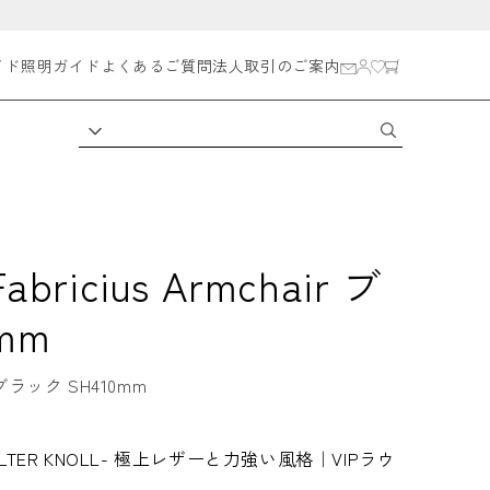
イド
照明ガイド
よくあるご質問
法人取引のご案内
icius Armchair ブ
mm
ック SH410mm
ER KNOLL- 極上レザーと力強い風格｜VIPラウ