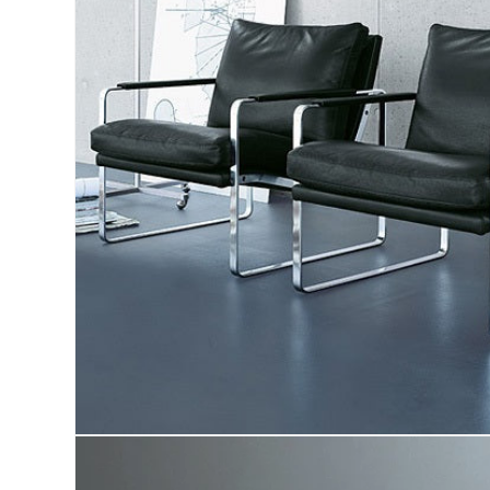
ア
(1)
を
開
く
モ
ー
ダ