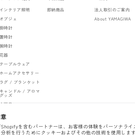
インテリア照明
即納商品
法人取引のご案内
オブジェ
About YAMAGIWA
掛時計
置時計
腕時計
花器
テーブルウェア
ホームアクセサリー
ラグ / ブランケット
キャンドル / アロマ
グッズ
文房具
ゴミ箱
同意
Shopifyを含むパートナーは、お客様の体験をパーソナラ
、分析を行うためにクッキーおよびその他の技術を使用しま