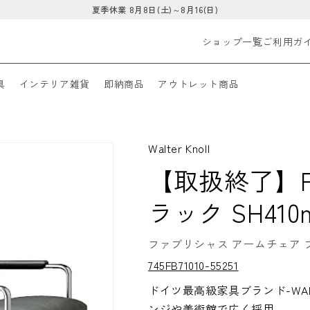
夏季休業 8月8日(土)～8月16(日)
ショップ一覧
ご利用ガ
具
インテリア雑貨
即納商品
アウトレット商品
Walter Knoll
【取扱終了】Fabr
ラック SH410
ファブリシャス アームチェア ブラ
S
745FB71010-55251
K
U:
ドイツ最高級家具ブランド-WALT
ンジや美術館で広く採用