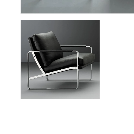
モ
ー
ダ
ル
で
メ
デ
ィ
ア
(3)
を
開
く
モ
ー
ダ
ル
で
メ
デ