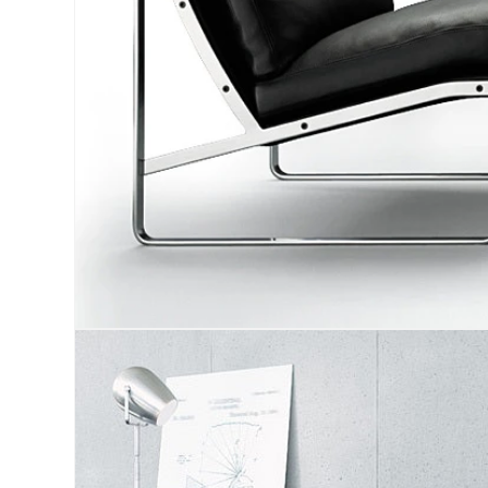
モ
ー
ダ
ル
で
メ
デ
ィ