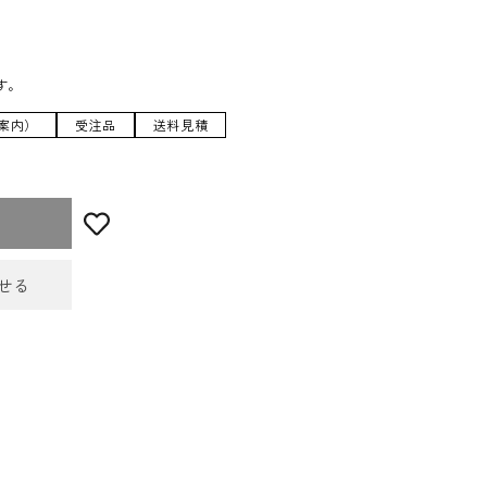
す。
案内）
受注品
送料見積
せる
せフォーム