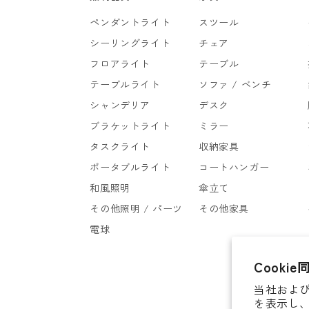
ペンダントライト
スツール
シーリングライト
チェア
フロアライト
テーブル
テーブルライト
ソファ / ベンチ
シャンデリア
デスク
ブラケットライト
ミラー
タスクライト
収納家具
ポータブルライト
コートハンガー
和風照明
傘立て
その他照明 / パーツ
その他家具
電球
Cookie
当社および
を表示し