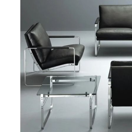
ル
で
メ
デ
ィ
ア
(2)
を
開
く