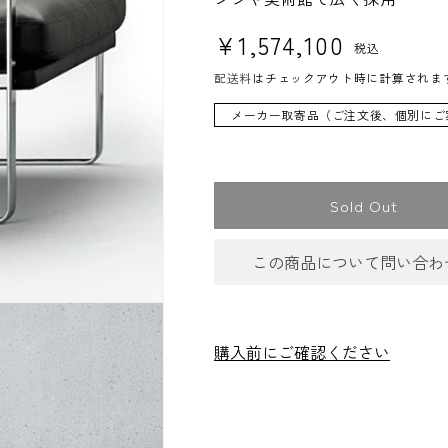
通常価格
¥1,574,100
税込
配送料
はチェックアウト時に計算されま
メーカー取寄品（ご注文後、個別にご
Sold Out
この商品について問い合わ
お問合
購入前にご確認ください
件名
*