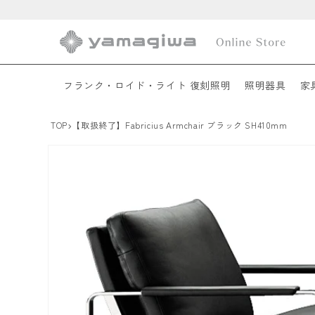
コンテ
ンツに
進む
フランク・ロイド・ライト 復刻照明
照明器具
家
›
TOP
【取扱終了】Fabricius Armchair ブラック SH410mm
商品情
報にス
キップ