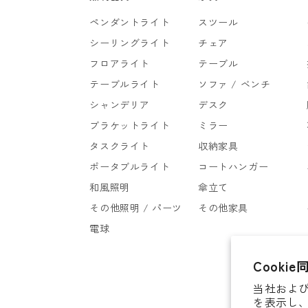
ペンダントライト
スツール
シーリングライト
チェア
フロアライト
テーブル
テーブルライト
ソファ / ベンチ
シャンデリア
デスク
ブラケットライト
ミラー
タスクライト
収納家具
ポータブルライト
コートハンガー
和風照明
傘立て
その他照明 / パーツ
その他家具
電球
Cookie
当社および
を表示し