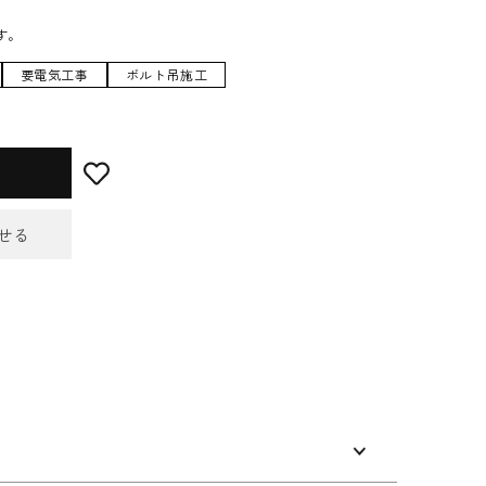
す。
要電気工事
ボルト吊施工
せる
せフォーム