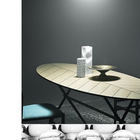
ア
(1)
を
開
く
モ
ー
ダ