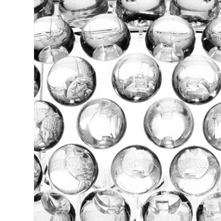
ル
で
メ
デ
ィ
ア
(2)
を
開
く