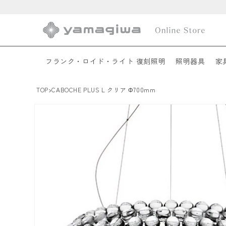
コンテ
ンツに
進む
フランク・ロイド・ライト 復刻照明
照明器具
家
›
TOP
CABOCHE PLUS L クリア Φ700mm
商品情
報にス
キップ