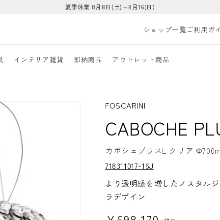
夏季休業 8月8日(土)～8月16(日)
ショップ一覧
ご利用ガ
具
インテリア雑貨
即納商品
アウトレット商品
FOSCARINI
CABOCHE PL
カボシェプラスL クリア Φ700
S
718311017-16J
K
U:
より透明感を増したノスタルジ
ラデザイン
通常価格
¥698,170