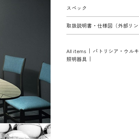
スペック
取扱説明書・仕様図（外部リン
※配送・設置に関しましては、地域によ
All items
パトリシア・ウル
ださい。
照明器具
お名前
*
お名前(ふりがな)
*
メールアドレス
*