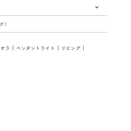
ク）
り対応が異なりますため、都道府県をご記入く
キオラ
ペンダントライト
リビング