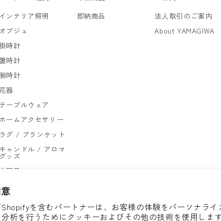
インテリア照明
即納商品
法人取引のご案内
オブジェ
About YAMAGIWA
掛時計
置時計
腕時計
花器
テーブルウェア
ホームアクセサリー
ラグ / ブランケット
キャンドル / アロマ
グッズ
文房具
ゴミ箱
同意
Shopifyを含むパートナーは、お客様の体験をパーソナラ
、分析を行うためにクッキーおよびその他の技術を使用しま