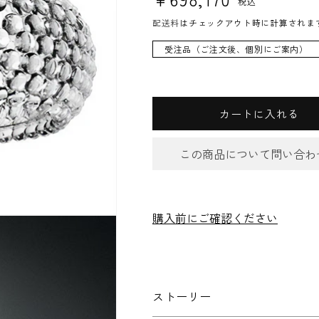
税込
配送料
はチェックアウト時に計算されま
受注品（ご注文後、個別にご案内）
カートに入れる
この商品について問い合わ
お問合
購入前にご確認ください
件名
*
ストーリー
お問い合わせ内容
*