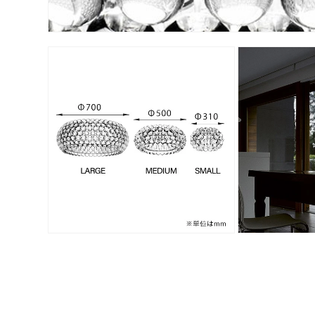
モ
ー
ダ
ル
で
メ
デ
ィ
ア
(3)
を
開
く
モ
モ
ー
ー
ダ
ダ
ル
ル
で
で
メ
メ
デ
デ