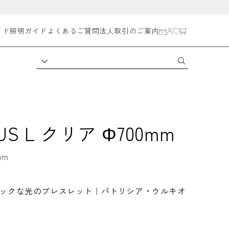
イド
照明ガイド
よくあるご質問
法人取引のご案内
US L クリア Φ700mm
mm
ックな光のブレスレット｜パトリシア・ウルキオ