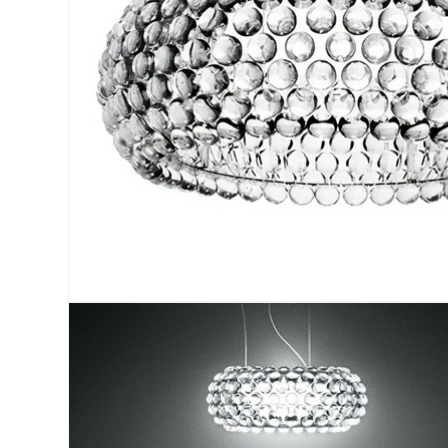
モ
ー
ダ
ル
で
メ
デ
ィ