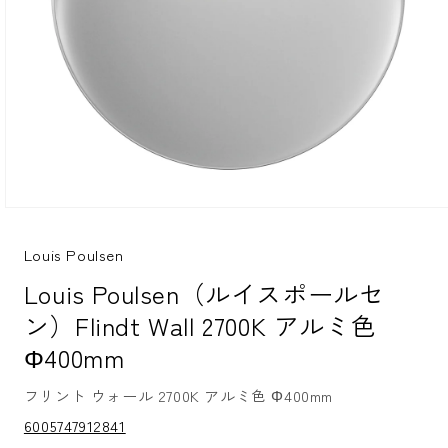
モ
ー
ダ
Louis Poulsen
ル
Louis Poulsen（ルイスポールセ
で
メ
ン）Flindt Wall 2700K アルミ色
デ
ィ
Φ400mm
ア
(1)
を
フリント ウォール 2700K アルミ色 Φ400mm
開
S
6005747912841
く
K