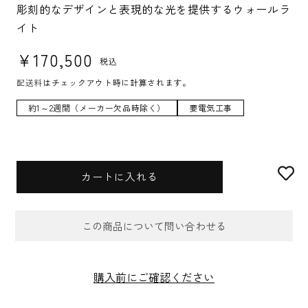
U:
彫刻的なデザインと表現的な光を提供するウォールラ
イト
通常価格
¥170,500
税込
配送料
はチェックアウト時に計算されます。
約1～2週間（メーカー欠品時除く）
要電気工事
カートに入れる
この商品について問い合わせる
お問合せフォーム
購入前にご確認ください