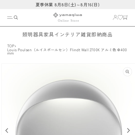
コンテ
夏季休業 8月8日(土)～8月16(日)
ンツに
進む
照明器具
家具
インテリア雑貨
即納商品
›
TOP
Louis Poulsen（ルイスポールセン）Flindt Wall 2700K アルミ色 Φ400
mm
商品情
報にス
キップ