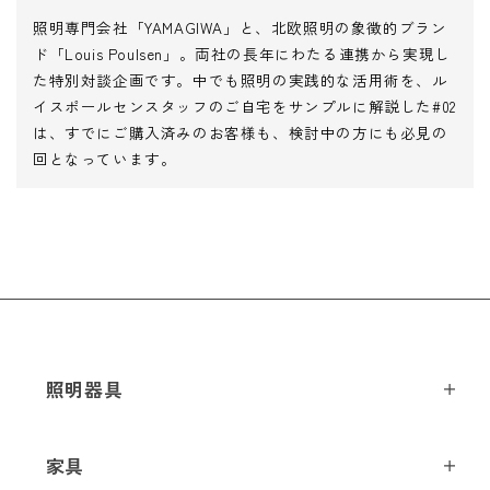
Next
照明専門会社「YAMAGIWA」と、北欧照明の象徴的ブラン
ド「Louis Poulsen」。両社の長年にわたる連携から実現し
た特別対談企画です。中でも照明の実践的な活用術を、ル
イスポールセンスタッフのご自宅をサンプルに解説した#02
は、すでにご購入済みのお客様も、検討中の方にも必見の
回となっています。
照明器具
ペンダントライト
家具
シーリングライト