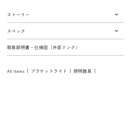
件名
*
ストーリー
お問い合わせ内容
*
スペック
取扱説明書・仕様図（外部リンク）
All items
ブラケットライト
照明器具
※配送・設置に関しましては、地域により対応が異なりますため、都道
府県をご記入ください。
お名前
*