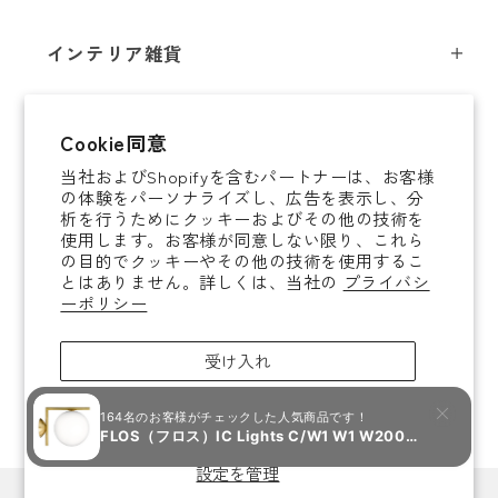
スツール
フロアライト
インテリア雑貨
チェア
テーブルライト
インテリア照明
テーブル
シャンデリア
即納商品
Cookie同意
オブジェ
ソファ / ベンチ
ブラケットライト
当社およびShopifyを含むパートナーは、お客様
即納商品
掛時計
デスク
タスクライト
の体験をパーソナライズし、広告を表示し、分
ご案内
析を行うためにクッキーおよびその他の技術を
置時計
ミラー
ポータブルライト
使用します。お客様が同意しない限り、これら
法人取引のご案内
の目的でクッキーやその他の技術を使用するこ
腕時計
収納家具
和風照明
とはありません。詳しくは、当社の
プライバシ
ショッピングガイド
About YAMAGIWA
花器
ーポリシー
コートハンガー
その他照明 / パーツ
お知らせ
テーブルウェア
傘立て
電球
受け入れ
ご利用ガイド
ホームアクセサリー
その他家具
照明ガイド
拒否
ラグ / ブランケット
よくあるご質問
キャンドル / アロマグッズ
設定を管理
カートに入れる
お問い合わせ