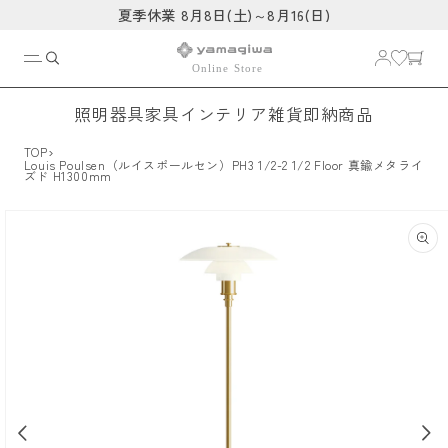
コンテ
夏季休業 8月8日(土)～8月16(日)
ンツに
進む
照明器具
家具
インテリア雑貨
即納商品
›
TOP
Louis Poulsen（ルイスポールセン）PH3 1/2-2 1/2 Floor 真鍮メタライ
ズド H1300mm
商品情
報にス
キップ