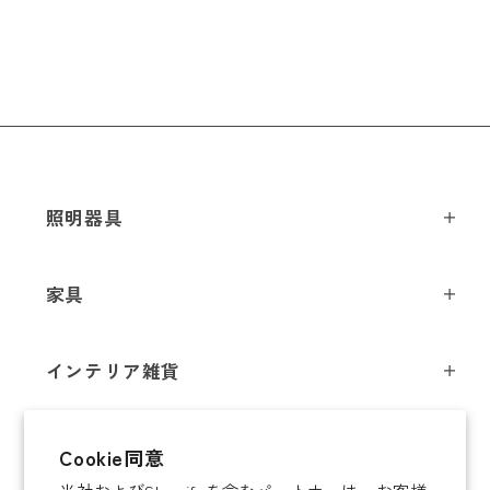
照明器具
ペンダントライト
家具
シーリングライト
スツール
フロアライト
インテリア雑貨
チェア
テーブルライト
インテリア照明
テーブル
シャンデリア
即納商品
Cookie同意
オブジェ
ソファ / ベンチ
ブラケットライト