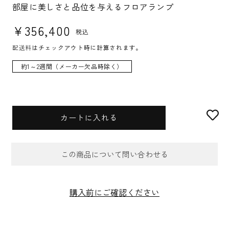
U:
部屋に美しさと品位を与えるフロアランプ
通常価格
¥356,400
税込
配送料
はチェックアウト時に計算されます。
約1～2週間（メーカー欠品時除く）
カートに入れる
この商品について問い合わせる
お問合せフォーム
購入前にご確認ください
件名
*