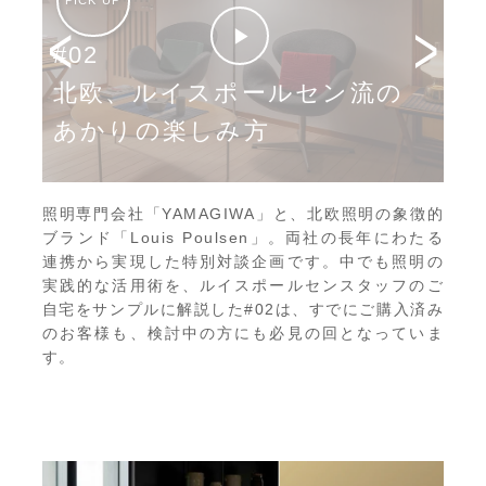
PICK UP
お名前(ふりがな)
*
<
>
#02
#
北欧、ルイスポールセン流の
北
あかりの楽しみ方
誕
メールアドレス
*
照明専門会社「YAMAGIWA」と、北欧照明の象徴的
ブランド「Louis Poulsen」。両社の長年にわたる
連携から実現した特別対談企画です。中でも照明の
実践的な活用術を、ルイスポールセンスタッフのご
お電話番号
*
自宅をサンプルに解説した#02は、すでにご購入済み
のお客様も、検討中の方にも必見の回となっていま
す。
*
必須項目
Next