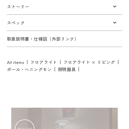
ストーリー
お問い合わせ内容
*
スペック
取扱説明書・仕様図（外部リンク）
All items
フロアライト
フロアライト × リビング
※配送・設置に関しましては、地域により対応が異なりますため、都道
ポール・ヘニングセン
照明器具
府県をご記入ください。
お名前
*