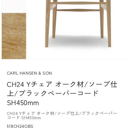
モ
ー
ダ
CARL HANSEN & SON
ル
CH24 Yチェア オーク材/ソープ仕
で
メ
上/ブラックペーパーコード
デ
ィ
SH450mm
ア
(1)
を
CH24 Yチェア オーク材/ソープ仕上/ブラックペーパー
コード SH450mm
開
く
S
518CH24OBS