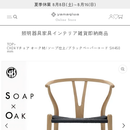
コンテ
夏季休業 8月8日(土)～8月16(日)
ンツに
進む
照明器具
家具
インテリア雑貨
即納商品
›
TOP
CH24 Yチェア オーク材/ソープ仕上/ブラックペーパーコード SH450
mm
商品情
報にス
キップ