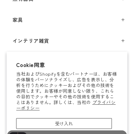
ペンダントライト
家具
シーリングライト
スツール
フロアライト
インテリア雑貨
チェア
テーブルライト
インテリア照明
テーブル
シャンデリア
即納商品
Cookie同意
オブジェ
ソファ / ベンチ
ブラケットライト
当社およびShopifyを含むパートナーは、お客様
即納商品
掛時計
デスク
タスクライト
の体験をパーソナライズし、広告を表示し、分
ご案内
析を行うためにクッキーおよびその他の技術を
置時計
ミラー
ポータブルライト
使用します。お客様が同意しない限り、これら
法人取引のご案内
の目的でクッキーやその他の技術を使用するこ
腕時計
収納家具
和風照明
とはありません。詳しくは、当社の
プライバシ
ショッピングガイド
About YAMAGIWA
花器
ーポリシー
コートハンガー
その他照明 / パーツ
お知らせ
テーブルウェア
傘立て
電球
受け入れ
ご利用ガイド
ホームアクセサリー
その他家具