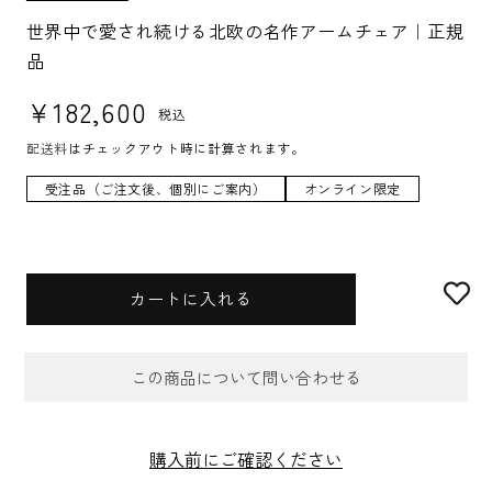
K
U:
世界中で愛され続ける北欧の名作アームチェア｜正規
品
通常価格
¥182,600
税込
配送料
はチェックアウト時に計算されます。
受注品（ご注文後、個別にご案内）
オンライン限定
カートに入れる
この商品について問い合わせる
お問合せフォーム
購入前にご確認ください