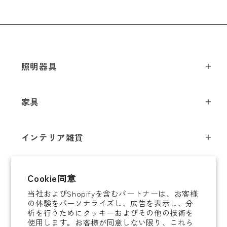
メールアドレス
*
照明器具
ペンダントライト
家具
お電話番号
*
シーリングライト
スツール
フロアライト
インテリア雑貨
チェア
テーブルライト
*
必須項目
インテリア照明
テーブル
シャンデリア
即納商品
Cookie同意
オブジェ
ソファ / ベンチ
ブラケットライト
Next
当社およびShopifyを含むパートナーは、お客様
即納商品
掛時計
デスク
タスクライト
の体験をパーソナライズし、広告を表示し、分
ご案内
析を行うためにクッキーおよびその他の技術を
置時計
ミラー
ポータブルライト
使用します。お客様が同意しない限り、これら