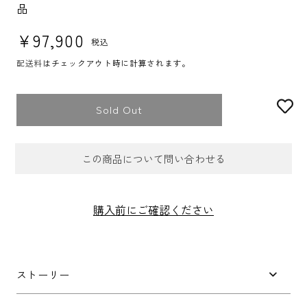
品
通常価格
¥97,900
税込
配送料
はチェックアウト時に計算されます。
Sold Out
この商品について問い合わせる
お問合せフォーム
購入前にご確認ください
件名
*
ストーリー