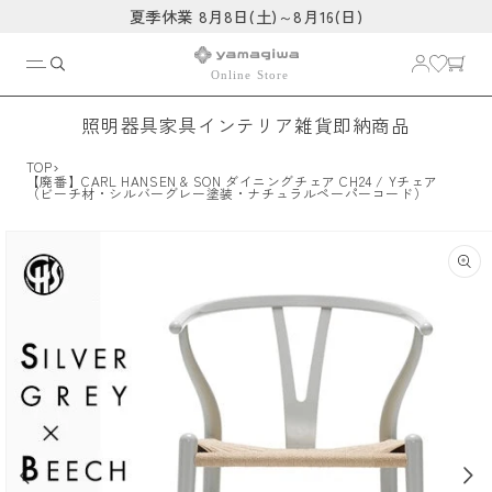
コンテ
夏季休業 8月8日(土)～8月16(日)
ンツに
進む
照明器具
家具
インテリア雑貨
即納商品
›
TOP
【廃番】CARL HANSEN & SON ダイニングチェア CH24 / Yチェア
（ビーチ材・シルバーグレー塗装・ナチュラルペーパーコード）
商品情
報にス
キップ