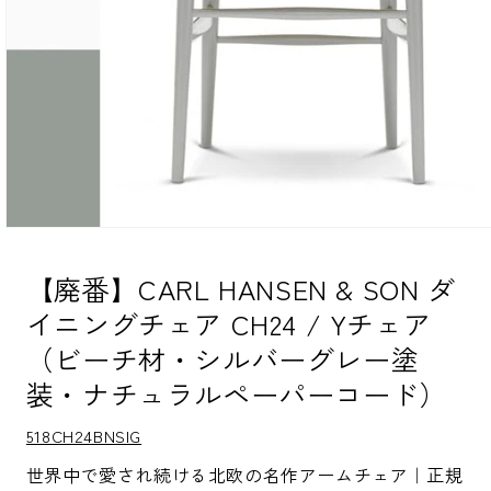
モ
ー
ダ
【廃番】CARL HANSEN & SON ダ
ル
イニングチェア CH24 / Yチェア
で
メ
（ビーチ材・シルバーグレー塗
デ
ィ
装・ナチュラルペーパーコード）
ア
(1)
を
S
518CH24BNSIG
K
開
U:
く
世界中で愛され続ける北欧の名作アームチェア｜正規