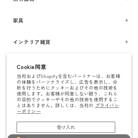
ペンダントライト
家具
シーリングライト
スツール
フロアライト
インテリア雑貨
チェア
テーブルライト
インテリア照明
テーブル
シャンデリア
即納商品
Cookie同意
オブジェ
ソファ / ベンチ
ブラケットライト
当社およびShopifyを含むパートナーは、お客様
即納商品
掛時計
デスク
タスクライト
の体験をパーソナライズし、広告を表示し、分
ご案内
析を行うためにクッキーおよびその他の技術を
置時計
ミラー
ポータブルライト
使用します。お客様が同意しない限り、これら
法人取引のご案内
の目的でクッキーやその他の技術を使用するこ
腕時計
収納家具
和風照明
とはありません。詳しくは、当社の
プライバシ
ショッピングガイド
About YAMAGIWA
花器
ーポリシー
コートハンガー
その他照明 / パーツ
お知らせ
テーブルウェア
傘立て
電球
受け入れ
ご利用ガイド
ホームアクセサリー
その他家具