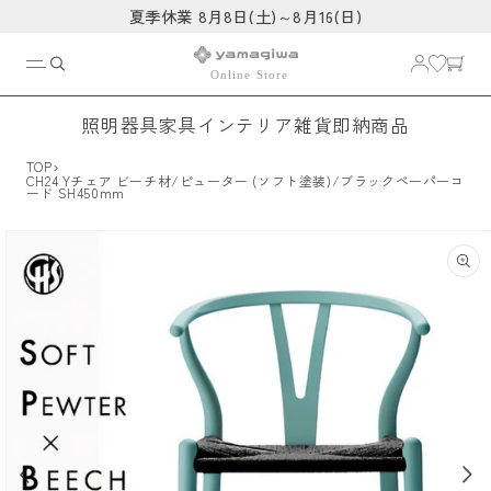
コンテ
夏季休業 8月8日(土)～8月16(日)
ンツに
進む
照明器具
家具
インテリア雑貨
即納商品
›
TOP
CH24 Yチェア ビーチ材/ピューター (ソフト塗装)/ブラックペーパーコ
ード SH450mm
商品情
報にス
キップ