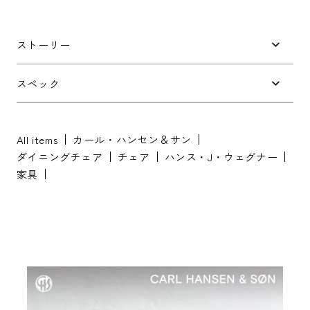
件名
*
ストーリー
お問い合わせ内容
*
スペック
All items
カール・ハンセン＆サン
ダイニングチェア
チェア
ハンス・J・ウェグナー
家具
※配送・設置に関しましては、地域により対応が異なりますため、都道
府県をご記入ください。
お名前
*