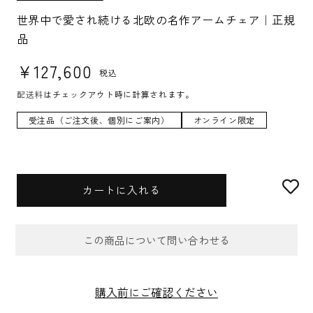
K
U:
世界中で愛され続ける北欧の名作アームチェア｜正規
品
通常価格
¥127,600
税込
配送料
はチェックアウト時に計算されます。
受注品（ご注文後、個別にご案内）
オンライン限定
カートに入れる
この商品について問い合わせる
お問合せフォーム
購入前にご確認ください