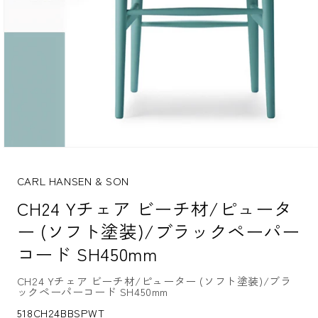
モ
ー
ダ
CARL HANSEN & SON
ル
CH24 Yチェア ビーチ材/ピュータ
で
メ
ー (ソフト塗装)/ブラックペーパー
デ
ィ
コード SH450mm
ア
(1)
を
CH24 Yチェア ビーチ材/ピューター (ソフト塗装)/ブラ
ックペーパーコード SH450mm
開
く
S
518CH24BBSPWT