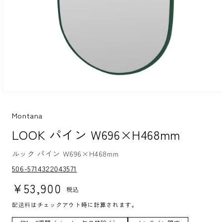
モ
ー
ダ
Montana
ル
LOOK パイン W696×H468mm
で
メ
デ
ルック パイン W696×H468mm
ィ
S
ア
506-5714322043571
K
(1)
U:
を
通常価格
¥53,900
税込
開
く
配送料
はチェックアウト時に計算されます。