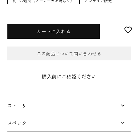
約1～2週間（メーカー欠品時除く）
オンライン限定
カートに入れる
この商品について問い合わせる
お問合せフォーム
購入前にご確認ください
件名
*
ストーリー
お問い合わせ内容
*
スペック