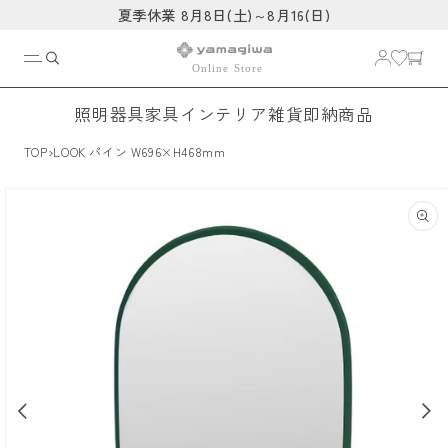
コンテ
夏季休業 8月8日(土)～8月16(日)
ンツに
進む
照明器具
家具
インテリア雑貨
即納商品
›
TOP
LOOK パイン W696×H468mm
商品情
報にス
キップ