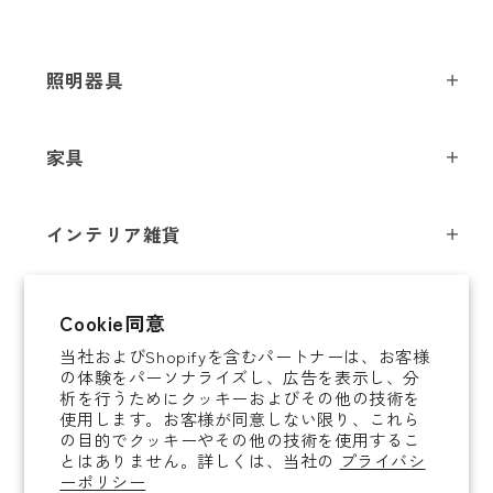
メールアドレス
*
照明器具
ペンダントライト
家具
お電話番号
*
シーリングライト
スツール
フロアライト
インテリア雑貨
チェア
テーブルライト
*
必須項目
インテリア照明
テーブル
シャンデリア
即納商品
Cookie同意
オブジェ
ソファ / ベンチ
ブラケットライト
Next
当社およびShopifyを含むパートナーは、お客様
即納商品
掛時計
デスク
タスクライト
の体験をパーソナライズし、広告を表示し、分
ご案内
析を行うためにクッキーおよびその他の技術を
置時計
ミラー
ポータブルライト
使用します。お客様が同意しない限り、これら
法人取引のご案内
の目的でクッキーやその他の技術を使用するこ
腕時計
収納家具
和風照明
とはありません。詳しくは、当社の
プライバシ
ショッピングガイド
About YAMAGIWA
花器
ーポリシー
コートハンガー
その他照明 / パーツ