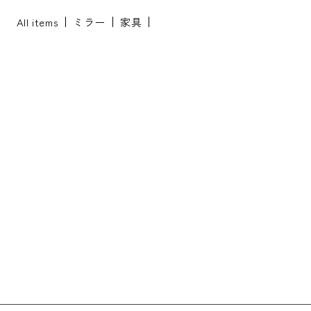
All items
ミラー
家具
※配送・設置に関しましては、地域により対応が異なりますため、都道
府県をご記入ください。
お名前
*
お名前(ふりがな)
*