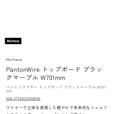
モ
ー
ダ
Montana
ル
PantonWire トップボード ブラッ
で
メ
クマーブル W701mm
デ
ィ
ア
パントンワイヤー トップボード ブラックマーブル W701
(1)
mm
を
S
506-5714322008556
開
K
く
U:
ワイヤーで立体を表現した軽やかで未来的なシェルフ