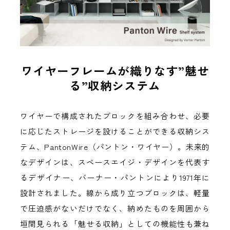
お名前(ふりがな)
*
ワイヤーフレームが織りなす”魅せ
る”収納システム
メールアドレス
*
ワイヤーで構成されたブロックを組み合わせ、必要
に応じたストレージを設けることができる収納シス
お電話番号
*
テム、PantonWire（パントン・ワイヤー）。未来的
なデザインは、スペースエイジ・デザインを代表す
るデザイナー、バーナー・パントンにより1971年に
*
必須項目
設計されました。線から成り立つブロックは、軽量
で圧迫感がないだけでなく、納めたものを周囲から
Next
垣間見られる「魅せる収納」としての機能性も兼ね