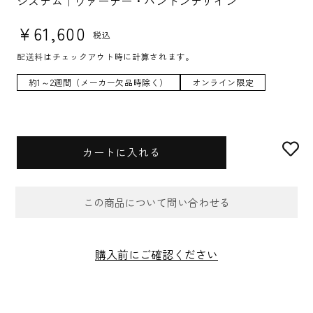
システム｜ヴァーナー・パントンデザイン
通常価格
¥61,600
税込
配送料
はチェックアウト時に計算されます。
約1～2週間（メーカー欠品時除く）
オンライン限定
カートに入れる
この商品について問い合わせる
お問合せフォーム
購入前にご確認ください
件名
*