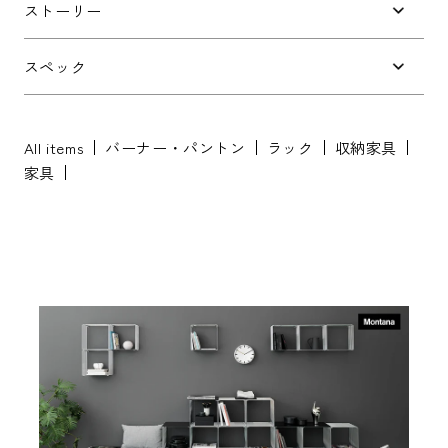
ストーリー
お問い合わせ内容
*
スペック
All items
バーナー・パントン
ラック
収納家具
家具
※配送・設置に関しましては、地域により対応が異なりますため、都道
府県をご記入ください。
お名前
*