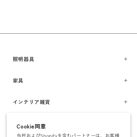
照明器具
ペンダントライト
家具
シーリングライト
スツール
フロアライト
インテリア雑貨
チェア
テーブルライト
インテリア照明
テーブル
シャンデリア
即納商品
Cookie同意
オブジェ
ソファ / ベンチ
ブラケットライト
当社およびShopifyを含むパートナーは、お客様