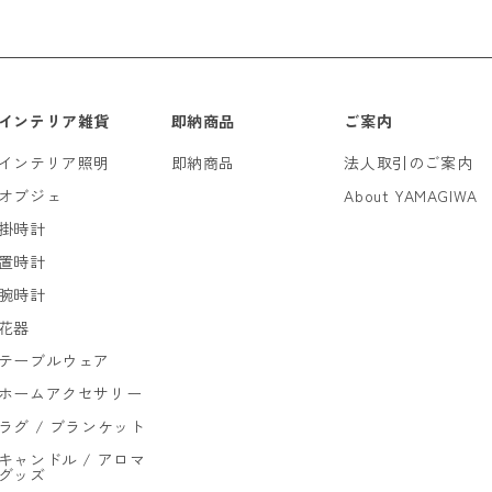
*
必須項目
インテリア雑貨
即納商品
ご案内
インテリア照明
即納商品
法人取引のご案内
オブジェ
About YAMAGIWA
掛時計
置時計
腕時計
花器
テーブルウェア
ホームアクセサリー
ラグ / ブランケット
キャンドル / アロマ
グッズ