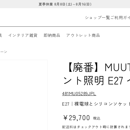
夏季休業 8月8日(土)～8月16(日)
ショップ一覧
ご利用ガ
具
インテリア雑貨
即納商品
アウトレット商品
リーン
【廃番】MUU
ント照明 E2
S
481MU05289JPL
K
U:
E27｜裸電球とシリコンソケ
通常価格
¥29,700
税込
配送料
はチェックアウト時に計算されま