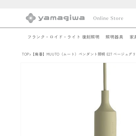
コンテ
ンツに
進む
フランク・ロイド・ライト 復刻照明
照明器具
家
›
TOP
【廃番】MUUTO（ムート）ペンダント照明 E27 ベージュグ
商品情
報にス
キップ