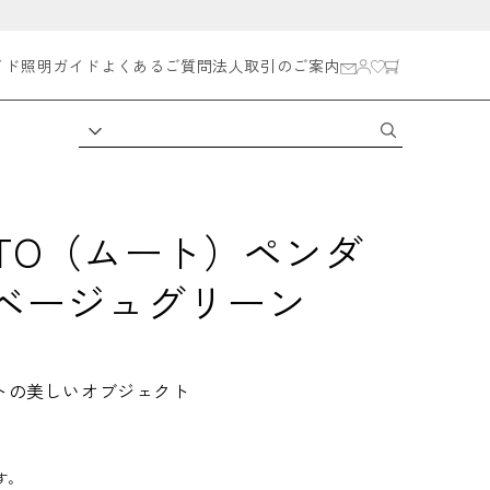
イド
照明ガイド
よくあるご質問
法人取引のご案内
TO（ムート）ペンダ
7 ベージュグリーン
ットの美しいオブジェクト
す。