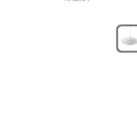
※配送・設置に関しましては、地域によ
ださい。
お名前
*
お名前(ふりがな)
*
メールアドレス
*
お電話番号
*