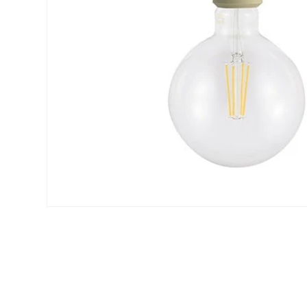
モ
ー
ダ
ル
で
メ
デ
ィ