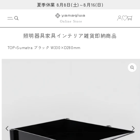
コンテ
夏季休業 8月8日(土)～8月16(日)
ンツに
進む
照明器具
家具
インテリア雑貨
即納商品
›
TOP
Sumatra ブラック W330×D280mm
商品情
報にス
キップ