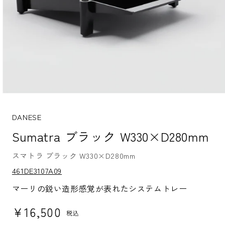
モ
ー
ダ
DANESE
ル
Sumatra ブラック W330×D280mm
で
メ
デ
スマトラ ブラック W330×D280mm
ィ
S
ア
461DE3107A09
K
(1)
U:
を
マーリの鋭い造形感覚が表れたシステムトレー
開
く
通常価格
¥16,500
税込