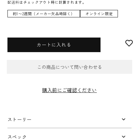
配送料
はチェックアウト時に計算されます。
約1〜2週間（メーカー欠品時除く）
オンライン限定
カートに入れる
この商品について問い合わせる
お問合せフォーム
購入前にご確認ください
件名
*
ストーリー
お問い合わせ内容
*
スペック