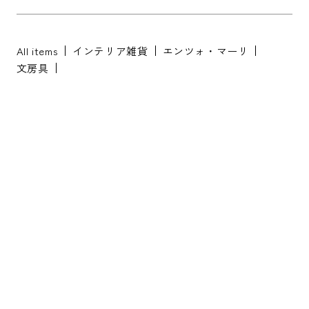
All items
インテリア雑貨
エンツォ・マーリ
文房具
※配送・設置に関しましては、地域により対応が異なりますため、都道
府県をご記入ください。
お名前
*
お名前(ふりがな)
*