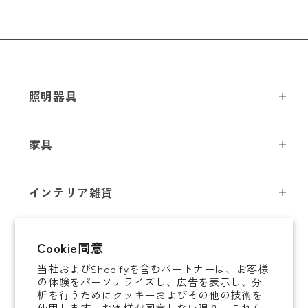
メールアドレス
*
照明器具
ペンダントライト
お電話番号
*
家具
シーリングライト
スツール
フロアライト
*
必須項目
インテリア雑貨
チェア
テーブルライト
インテリア照明
テーブル
シャンデリア
即納商品
Next
Cookie同意
オブジェ
ソファ / ベンチ
ブラケットライト
当社およびShopifyを含むパートナーは、お客様
即納商品
掛時計
デスク
タスクライト
の体験をパーソナライズし、広告を表示し、分
ご案内
析を行うためにクッキーおよびその他の技術を
置時計
ミラー
ポータブルライト
使用します。お客様が同意しない限り、これら