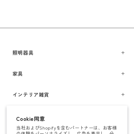
メールアドレス
*
照明器具
ペンダントライト
お電話番号
*
家具
シーリングライト
スツール
フロアライト
*
必須項目
インテリア雑貨
チェア
テーブルライト
インテリア照明
テーブル
シャンデリア
即納商品
Next
Cookie同意
オブジェ
ソファ / ベンチ
ブラケットライト
当社およびShopifyを含むパートナーは、お客様
即納商品
掛時計
デスク
タスクライト
の体験をパーソナライズし、広告を表示し、分