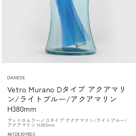
モ
ー
ダ
DANESE
ル
Vetro Murano Dタイプ アクアマリ
で
メ
ン/ライトブルー/アクアマリン
デ
ィ
H380mm
ア
(1)
を
ヴェトロムラーノ Dタイプ アクアマリン/ライトブルー/
アクアマリン H380mm
開
く
S
461DE3019D2