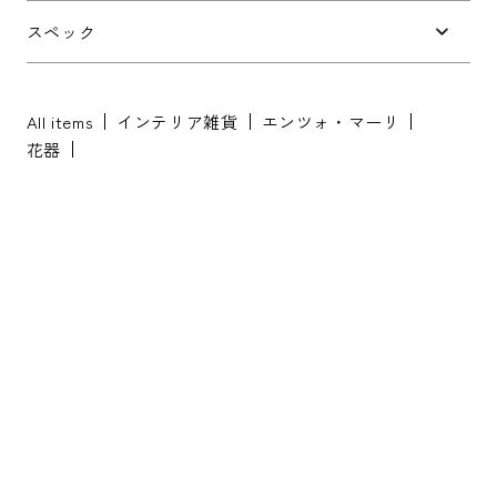
お問い合わせ内容
*
スペック
All items
インテリア雑貨
エンツォ・マーリ
花器
※配送・設置に関しましては、地域により対応が異なりますため、都道
府県をご記入ください。
お名前
*
お名前(ふりがな)
*