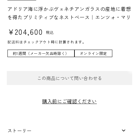
K
U:
アドリア海に浮かぶヴェネチアンガラスの産地に着想
を得たプリミティブなネストべース｜エンツォ・マリ
通常価格
¥204,600
税込
配送料
はチェックアウト時に計算されます。
約1週間（メーカー欠品時除く）
オンライン限定
この商品について問い合わせる
お問合せフォーム
購入前にご確認ください
件名
*
ストーリー