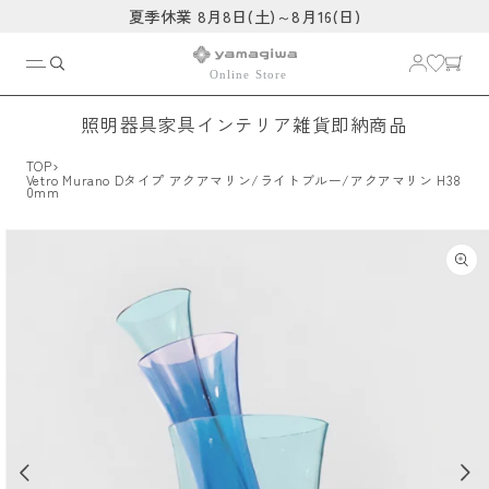
コンテ
夏季休業 8月8日(土)～8月16(日)
ンツに
進む
照明器具
家具
インテリア雑貨
即納商品
›
TOP
Vetro Murano Dタイプ アクアマリン/ライトブルー/アクアマリン H38
0mm
商品情
報にス
キップ