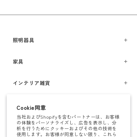
メールアドレス
*
照明器具
ペンダントライト
家具
お電話番号
*
シーリングライト
スツール
フロアライト
インテリア雑貨
チェア
テーブルライト
*
必須項目
インテリア照明
テーブル
シャンデリア
即納商品
Cookie同意
オブジェ
ソファ / ベンチ
ブラケットライト
Next
当社およびShopifyを含むパートナーは、お客様
即納商品
掛時計
デスク
タスクライト
の体験をパーソナライズし、広告を表示し、分
ご案内
析を行うためにクッキーおよびその他の技術を
置時計
ミラー
ポータブルライト
使用します。お客様が同意しない限り、これら