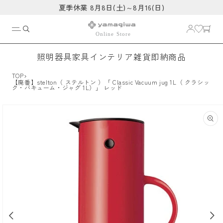
コンテ
夏季休業 8月8日(土)～8月16(日)
ンツに
進む
照明器具
家具
インテリア雑貨
即納商品
›
TOP
【廃番】stelton（ ステルトン ）「 Classic Vacuum jug 1L（ クラシッ
ク・バキューム・ジャグ 1L）」 レッド
商品情
報にス
キップ