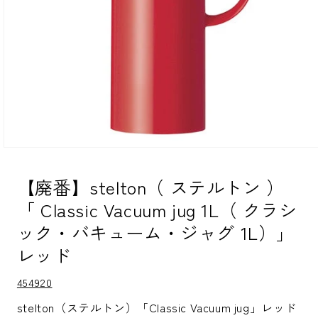
モ
ー
ダ
【廃番】stelton（ ステルトン ）
ル
「 Classic Vacuum jug 1L（ クラシ
で
メ
ック・バキューム・ジャグ 1L）」
デ
ィ
レッド
ア
(1)
を
S
454920
K
開
U:
く
stelton（ステルトン）「Classic Vacuum jug」レッド