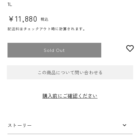
1L
通常価格
¥11,880
税込
配送料
はチェックアウト時に計算されます。
Sold Out
この商品について問い合わせる
お問合せフォーム
購入前にご確認ください
件名
*
ストーリー