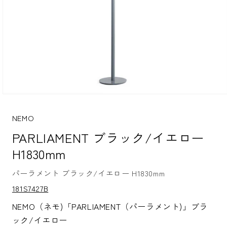
モ
ー
ダ
NEMO
ル
PARLIAMENT ブラック/イエロー
で
メ
H1830mm
デ
ィ
ア
パーラメント ブラック/イエロー H1830mm
(1)
S
181S7427B
を
K
開
U:
NEMO（ネモ)「PARLIAMENT（パーラメント)」ブラ
く
ック/イエロー