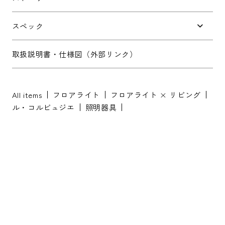
お問い合わせ内容
*
スペック
取扱説明書・仕様図（外部リンク）
All items
フロアライト
フロアライト × リビング
※配送・設置に関しましては、地域により対応が異なりますため、都道
ル・コルビュジエ
照明器具
府県をご記入ください。
お名前
*
お名前(ふりがな)
*