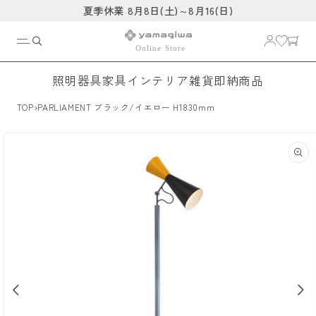
コンテ
夏季休業 8月8日(土)～8月16(日)
ンツに
進む
照明器具
家具
インテリア雑貨
即納商品
›
TOP
PARLIAMENT ブラック/イエロー H1830mm
商品情
報にス
キップ