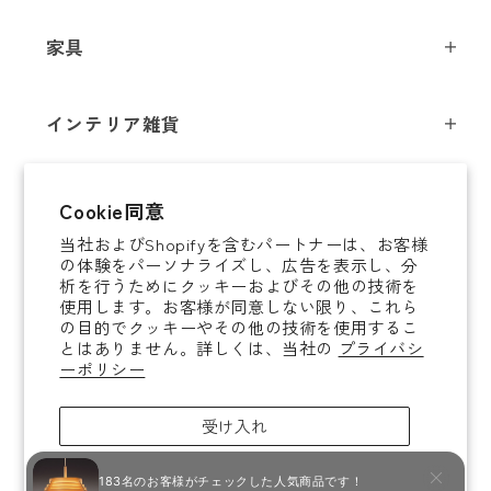
ペンダントライト
家具
シーリングライト
スツール
フロアライト
インテリア雑貨
チェア
テーブルライト
インテリア照明
テーブル
シャンデリア
即納商品
Cookie同意
オブジェ
ソファ / ベンチ
ブラケットライト
当社およびShopifyを含むパートナーは、お客様
即納商品
掛時計
デスク
タスクライト
の体験をパーソナライズし、広告を表示し、分
ご案内
析を行うためにクッキーおよびその他の技術を
置時計
ミラー
ポータブルライト
使用します。お客様が同意しない限り、これら
法人取引のご案内
の目的でクッキーやその他の技術を使用するこ
腕時計
収納家具
和風照明
とはありません。詳しくは、当社の
プライバシ
ショッピングガイド
About YAMAGIWA
花器
ーポリシー
コートハンガー
その他照明 / パーツ
お知らせ
テーブルウェア
傘立て
電球
受け入れ
ご利用ガイド
ホームアクセサリー
その他家具
照明ガイド
拒否
ラグ / ブランケット