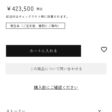
通常価格
¥423,500
税込
配送料
はチェックアウト時に計算されます。
受注品（ご注文後、個別にご案内）
カートに入れる
この商品について問い合わせる
お問合せフォーム
購入前にご確認ください
件名
*
ストーリー