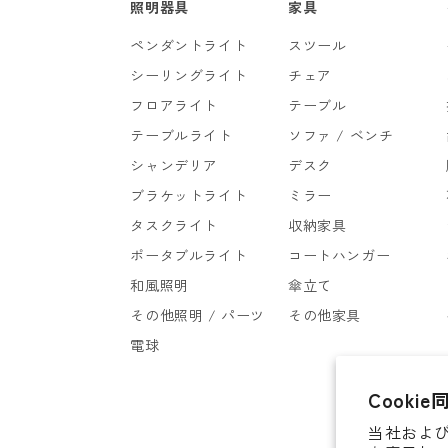
照明器具
家具
ペンダントライト
スツール
シーリングライト
チェア
フロアライト
テーブル
テーブルライト
ソファ / ベンチ
シャンデリア
デスク
ブラケットライト
ミラー
タスクライト
収納家具
ポータブルライト
コートハンガー
和風照明
傘立て
その他照明 / パーツ
その他家具
電球
Cookie
当社および