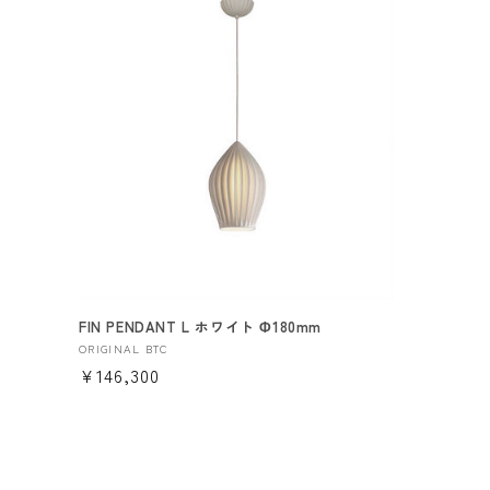
格
格
FIN PENDANT L ホワイト Φ180mm
販
ORIGINAL BTC
通
¥146,300
売
元:
常
価
格