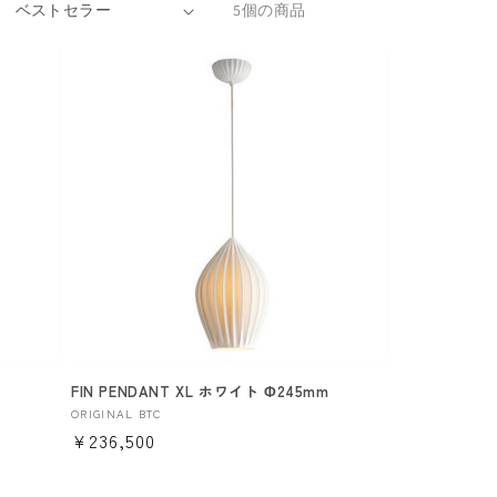
5個の商品
FIN PENDANT XL ホワイト Φ245mm
販
ORIGINAL BTC
通
¥236,500
売
元:
常
価