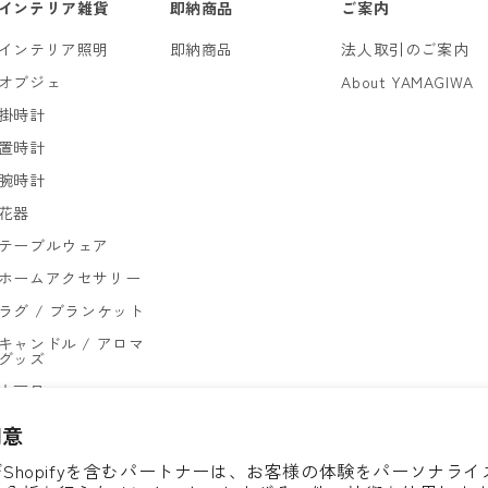
インテリア雑貨
即納商品
ご案内
インテリア照明
即納商品
法人取引のご案内
オブジェ
About YAMAGIWA
掛時計
置時計
腕時計
花器
テーブルウェア
ホームアクセサリー
ラグ / ブランケット
キャンドル / アロマ
グッズ
文房具
ゴミ箱
同意
Shopifyを含むパートナーは、お客様の体験をパーソナラ