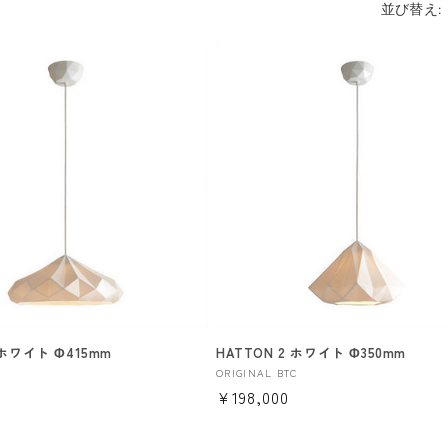
並び替え:
 ホワイト Φ415mm
HATTON 2 ホワイト Φ350mm
販
C
ORIGINAL BTC
通
¥198,000
売
元:
常
価