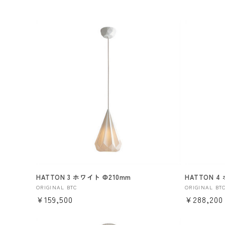
HATTON 3 ホワイト Φ210mm
HATTON 4
販
販
ORIGINAL BTC
ORIGINAL BT
通
¥159,500
通
¥288,200
売
売
元:
元:
常
常
価
価