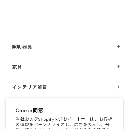
照明器具
ペンダントライト
家具
シーリングライト
スツール
フロアライト
インテリア雑貨
チェア
テーブルライト
インテリア照明
テーブル
シャンデリア
即納商品
Cookie同意
オブジェ
ソファ / ベンチ
ブラケットライト
当社およびShopifyを含むパートナーは、お客様
即納商品
掛時計
デスク
タスクライト
の体験をパーソナライズし、広告を表示し、分
ご案内