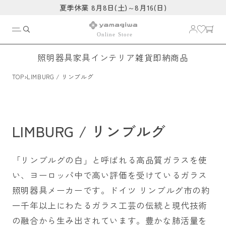
コンテ
夏季休業 8月8日(土)～8月16(日)
ンツに
進む
照明器具
家具
インテリア雑貨
即納商品
›
TOP
LIMBURG / リンブルグ
LIMBURG / リンブルグ
「リンブルグの白」と呼ばれる高品質ガラスを使
い、ヨーロッパ中で高い評価を受けているガラス
照明器具メーカーです。ドイツ リンブルグ市の約
一千年以上にわたるガラス工芸の伝統と現代技術
の融合から生み出されています。豊かな肺活量を