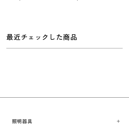
元:
元:
常
常
価
価
格
格
最近チェックした商品
照明器具