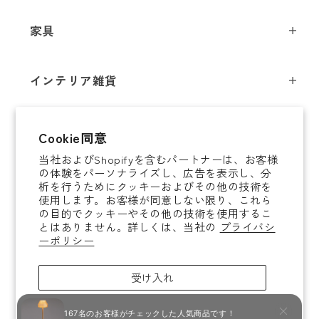
ペンダントライト
家具
シーリングライト
スツール
フロアライト
インテリア雑貨
チェア
テーブルライト
インテリア照明
テーブル
シャンデリア
即納商品
Cookie同意
オブジェ
ソファ / ベンチ
ブラケットライト
当社およびShopifyを含むパートナーは、お客様
即納商品
掛時計
デスク
タスクライト
の体験をパーソナライズし、広告を表示し、分
ご案内
析を行うためにクッキーおよびその他の技術を
置時計
ミラー
ポータブルライト
使用します。お客様が同意しない限り、これら
法人取引のご案内
の目的でクッキーやその他の技術を使用するこ
腕時計
収納家具
和風照明
とはありません。詳しくは、当社の
プライバシ
ショッピングガイド
About YAMAGIWA
花器
ーポリシー
コートハンガー
その他照明 / パーツ
お知らせ
テーブルウェア
傘立て
電球
受け入れ
ご利用ガイド
ホームアクセサリー
その他家具
照明ガイド
拒否
ラグ / ブランケット