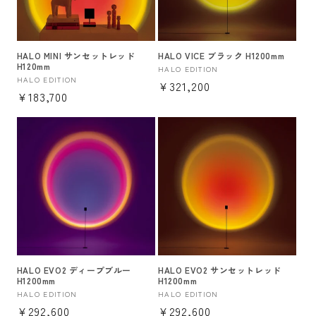
HALO MINI サンセットレッド
HALO VICE ブラック H1200mm
H120mm
販
HALO EDITION
販
HALO EDITION
通
¥321,200
売
通
¥183,700
売
元:
常
元:
常
価
価
格
格
HALO EVO2 ディープブルー
HALO EVO2 サンセットレッド
H1200mm
H1200mm
販
HALO EDITION
販
HALO EDITION
通
¥292,600
通
¥292,600
売
売