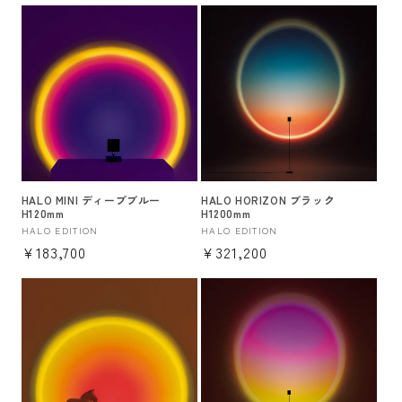
HALO MINI ディープブルー
HALO HORIZON ブラック
H120mm
H1200mm
販
HALO EDITION
販
HALO EDITION
通
¥183,700
通
¥321,200
売
売
元:
元:
常
常
価
価
格
格