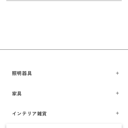
照明器具
ペンダントライト
家具
シーリングライト
スツール
フロアライト
インテリア雑貨
チェア
テーブルライト
インテリア照明
テーブル
シャンデリア