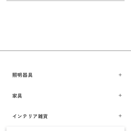
照明器具
ペンダントライト
家具
シーリングライト
スツール
フロアライト
インテリア雑貨
チェア
テーブルライト
インテリア照明
テーブル
シャンデリア