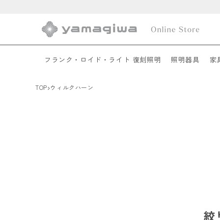
コンテ
ンツに
進む
フランク・ロイド・ライト 復刻照明
照明器具
家
›
TOP
ウィルクハーン
絞