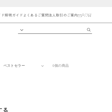
イド
照明ガイド
よくあるご質問
法人取引のご案内
0個の商品
する